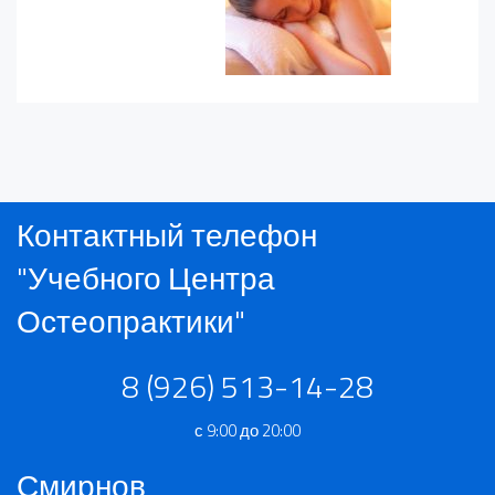
Контактный телефон
"Учебного Центра
Остеопрактики"
8 (926) 513-14-28
с 9:00 до 20:00
Смирнов