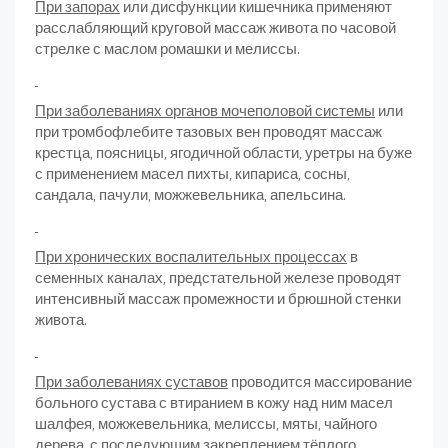
При запорах
или дисфункции кишечника применяют
расслабляющий круговой массаж живота по часовой
стрелке с маслом ромашки и мелиссы.
При заболеваниях органов мочеполовой системы
или
при тромбофлебите тазовых вен проводят массаж
крестца, поясницы, ягодичной области, уретры на буже
с применением масел пихты, кипариса, сосны,
сандала, пачули, можжевельника, апельсина.
При хронических воспалительных процессах
в
семенных каналах, предстательной железе проводят
интенсивный массаж промежности и брюшной стенки
живота.
При заболеваниях суставов
проводится массирование
больного сустава с втиранием в кожу над ним масел
шалфея, можжевельника, мелиссы, мяты, чайного
дерева, с последующим закреплением тёплого