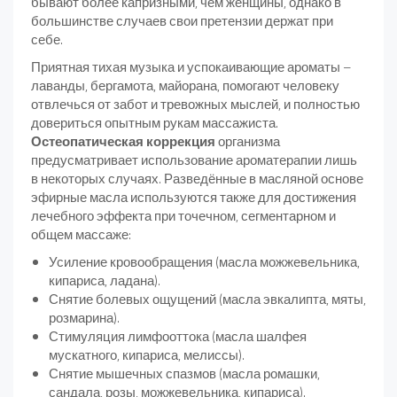
бывают более капризными, чем женщины, однако в
большинстве случаев свои претензии держат при
себе.
Приятная тихая музыка и успокаивающие ароматы –
лаванды, бергамота, майорана, помогают человеку
отвлечься от забот и тревожных мыслей, и полностью
довериться опытным рукам массажиста.
Остеопатическая коррекция
организма
предусматривает использование ароматерапии лишь
в некоторых случаях. Разведённые в масляной основе
эфирные масла используются также для достижения
лечебного эффекта при точечном, сегментарном и
общем массаже:
Усиление кровообращения (масла можжевельника,
кипариса, ладана).
Снятие болевых ощущений (масла эвкалипта, мяты,
розмарина).
Стимуляция лимфооттока (масла шалфея
мускатного, кипариса, мелиссы).
Снятие мышечных спазмов (масла ромашки,
сандала, розы, можжевельника, кипариса).