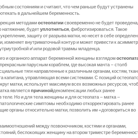
обным состояниям и считают, что чем раньше будут устранены
протекать в дальнейшем беременность.
ррекция методами
остеопатии
своевременно не будет проведена,
о натяжение, будет
уплотняться
, фибротизироваться. Такое
укрепление, защиту от разрыва матки, но несет в себе определе
и, изменяет внутриматочный контур и может привести к асиммет
нутриутробной и\или родовой травмы младенца.
ого и органного аппарат беременной женщины взглядом
остеопат
прекрасным парусным кораблем, где высокая мачта – столб
сциальные тяги направленные к различным органам, костям, ткан
юта капитана, управляющая всеми системами. С позиций остеопато
круг матки, использует максимум всех возможных ресурсов, что
матка является
причиной
декомпенсации любых ранее
теле. Но и для тела женщины и для остеопата – матка –
ь патологические симптомы необходимо откорректировать ранее
ие органы относительно матки, позволить им «договориться во
аимоотношений между позвоночником, костями и органами,
стояний, беспокоящих женщину на втором триместре беременнос