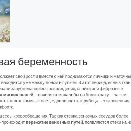
вая беременность
олжает свой рост и вместе с ней поднимаются яичники и маточн
 находится уже между лоном и пупком. В этот период, если в ткан
вовали зарубцевавшиеся повреждения, спайки или фиброзные
я мягких тканей
– появляются жалобы на боли в паху – частая
т как иголками», «тянет, сдавливает как рубец» – эти описания
мфорта.
ессы кровообращения. Так как стенка венозных сосудов более
ко происходит
пережатие венозных путей
, появляются отеки на н