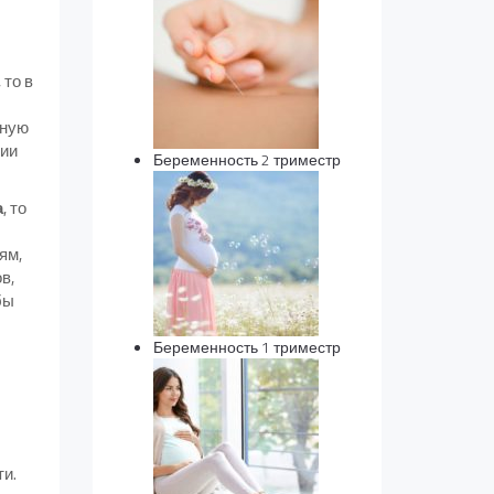
 то в
нную
рии
Беременность 2 триместр
а
, то
ям,
в,
бы
Беременность 1 триместр
ти.