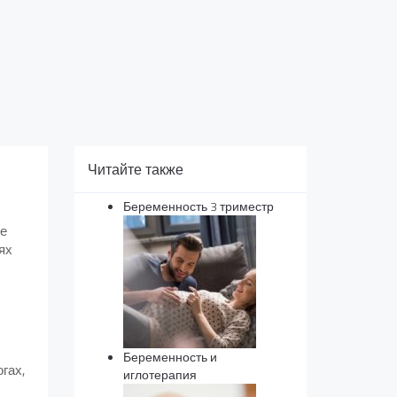
Читайте также
Беременность 3 триместр
ые
ях
Беременность и
огах,
иглотерапия