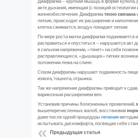
Диафрагма – крупная мышца, в форме купола,
акте дыхания, имеющая (с позиций остеопатии
жизнеобеспечения. Диафрагма
тесно связана
с
легкие, происходит их расширение и наполнен
клетка сжимается, воздух покидает легкие.
По мере роста матки диафрагма поджимается 
расправиться и опуститься – нарушается акт 
в сильном напряжении, «тянет» на себя позвон
расправляющихся, «дышащих» легких возникаю
положении лежа на спине.
Спазм диафрагмы нарушает подвижность пищево
изжога, тошнота, отрыжка.
Так же напряжение диафрагмы приводит к сдав
варикозным расширением вен.
Установив причины болезненных проявлений,
вышеперечисленных жалоб, восстановив
норм
даже после одной процедуры
лечения
методами
испытывать дискомфорта, посвящая себя стан
Предыдущая статья