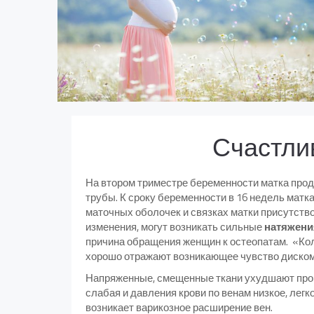
Счастли
На втором триместре беременности матка прод
трубы. К сроку беременности в 16 недель матка
маточных оболочек и связках матки присутст
изменения, могут возникать сильные
натяжени
причина обращения женщин к остеопатам. «Коле
хорошо отражают возникающее чувство диско
Напряженные, смещенные ткани ухудшают проц
слабая и давления крови по венам низкое, лег
возникает варикозное расширение вен.