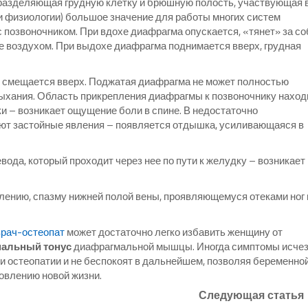
 разделяющая грудную клетку и брюшную полость, участвующая 
 и физиологии) большое значение для работы многих систем
 позвоночником. При вдохе диафрагма опускается, «тянет» за со
ие воздухом. При выдохе диафрагма поднимается вверх, грудная
и смещается вверх. Поджатая диафрагма не может полностью
дыхания. Область прикрепления диафрагмы к позвоночнику наход
ки – возникает ощущение боли в спине. В недостаточно
т застойные явления – появляется отдышка, усиливающаяся в
да, который проходит через нее по пути к желудку – возникает
лению, спазму нижней полой вены, проявляющемуся отеками ног 
врач-остеопат
может достаточно легко избавить женщину от
альный тонус
диафрагмальной мышцы. Иногда симптомы исче
 остеопатии и не беспокоят в дальнейшем, позволяя беременной
овлению новой жизни.
Следующая статья