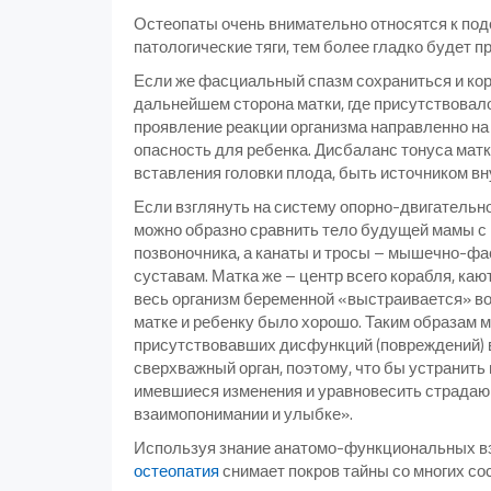
Остеопаты очень внимательно относятся к под
патологические тяги, тем более гладко будет 
Если же фасциальный спазм сохраниться и ко
дальнейшем сторона матки, где присутствовал
проявление реакции организма направленно на 
опасность для ребенка. Дисбаланс тонуса матк
вставления головки плода, быть источником в
Если взглянуть на систему опорно-двигательн
можно образно сравнить тело будущей мамы с 
позвоночника, а канаты и тросы – мышечно-фа
суставам. Матка же – центр всего корабля, ка
весь организм беременной «выстраивается» во
матке и ребенку было хорошо. Таким образам 
присутствовавших дисфункций (повреждений) в 
сверхважный орган, поэтому, что бы устранит
имевшиеся изменения и уравновесить страдающ
взаимопонимании и улыбке».
Используя знание анатомо-функциональных вз
остеопатия
снимает покров тайны со многих со