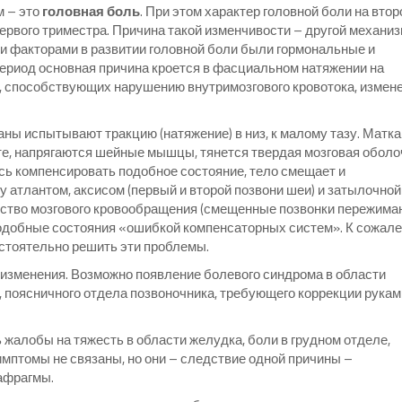
м – это
головная боль
. При этом характер головной боли на вто
ервого триместра. Причина такой изменчивости – другой механи
и факторами в развитии головной боли были гормональные и
ериод основная причина кроется в фасциальном натяжении на
а, способствующих нарушению внутримозгового кровотока, измен
ны испытывают тракцию (натяжение) в низ, к малому тазу. Матка
тате, напрягаются шейные мышцы, тянется твердая мозговая оболо
сь компенсировать подобное состояние, тело смещает и
 атлантом, аксисом (первый и второй позвони шеи) и затылочной
йство мозгового кровообращения (смещенные позвонки пережима
одобные состояния «ошибкой компенсаторных систем». К сожале
остоятельно решить эти проблемы.
я изменения. Возможно появление болевого синдрома в области
к, поясничного отдела позвоночника, требующего коррекции рукам
алобы на тяжесть в области желудка, боли в грудном отделе,
симптомы не связаны, но они – следствие одной причины –
афрагмы.