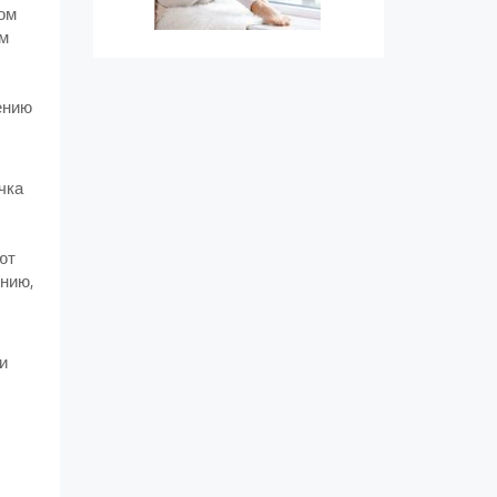
ром
зм
ению
чка
ют
нию,
и