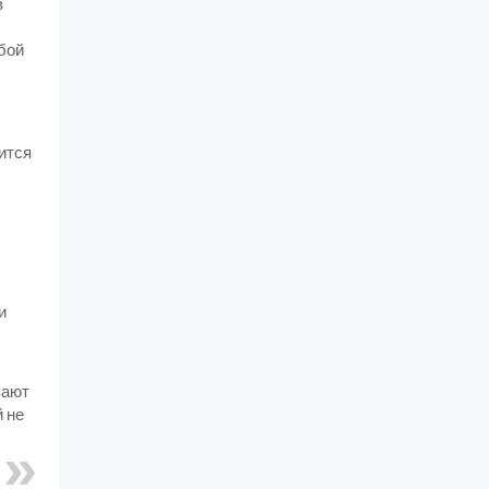
в
бой
ится
и
зают
 не