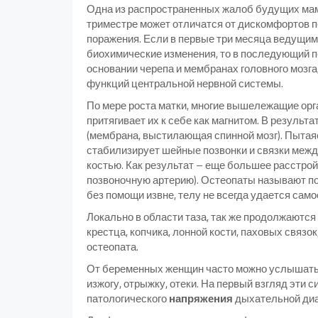
Одна из распространенных жалоб будущих ма
триместре может отличатся от дискомфортов п
поражения. Если в первые три месяца ведущим
биохимические изменения, то в последующий п
основании черепа и мембранах головного мозг
функций центральной нервной системы.
По мере роста матки, многие вышележащие орга
притягивает их к себе как магнитом. В резуль
(мембрана, выстилающая спинной мозг). Пытая
стабилизирует шейные позвонки и связки между
костью. Как результат – еще большее расстро
позвоночную артерию). Остеопаты называют п
без помощи извне, телу не всегда удается сам
Локально в области таза, так же продолжаютс
крестца, копчика, лонной кости, паховых связо
остеопата.
От беременных женщин часто можно услышать ж
изжогу, отрыжку, отеки. На первый взгляд эти 
патологического
напряжения
дыхательной ди