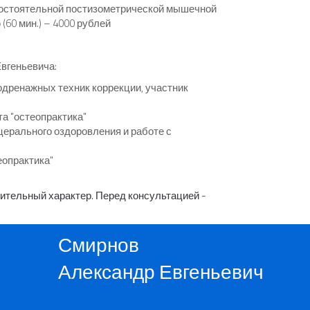
мостоятельной постизометрической мышечной
60 мин.) – 4000 рублей
вгеньевича:
одренажных техник коррекции, участник
та "остеопрактика"
церального оздоровления и работе с
еопрактика"
мительный характер. Перед консультацией -
Смирнов
Александр Евгеньевич