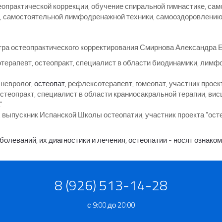
опрактической коррекции, обучение спиральной гимнастике, са
 самостоятельной лимфодренажной техники, самооздоровлению (
ра остеопрактического корректирования Смирнова Александра Е
ерапевт, остеопракт, специалист в области биодинамики, лимф
 невролог,
остеопат
, рефлексотерапевт, гомеопат, участник проек
теопракт, специалист в области краниосакральной терапии, вис
"
 выпускник Испанской Школы остеопатии, участник проекта "ост
леваний, их диагностики и лечения, остеопатии - носят ознако
8 (926) 513-14-28
с 9:00 до 20:00