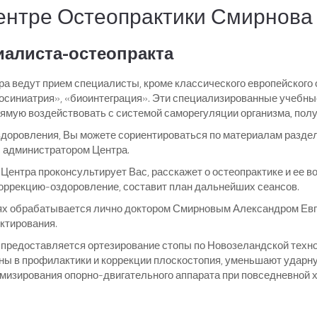
ентре Остеопрактики Смирнова 
иалиста-остеопракта
а ведут прием специалисты, кроме классического европейского
еосиниатрия», «биоинтеграция». Эти специализированные учеб
ямую воздействовать с системой саморегуляции организма, пол
доровления, Вы можете сориентироваться по материалам раздел
с администратором Центра.
Центра проконсультирует Вас, расскажет о остеопрактике и ее в
оррекцию-оздоровление, составит план дальнейших сеансов.
ях обрабатывается лично доктором Смирновым Александром Евг
ктирования.
к предоставляется ортезирование стопы по Новозеландской техн
 в профилактики и коррекции плоскостопия, уменьшают ударную 
имизирования опорно-двигательного аппарата при повседневной 