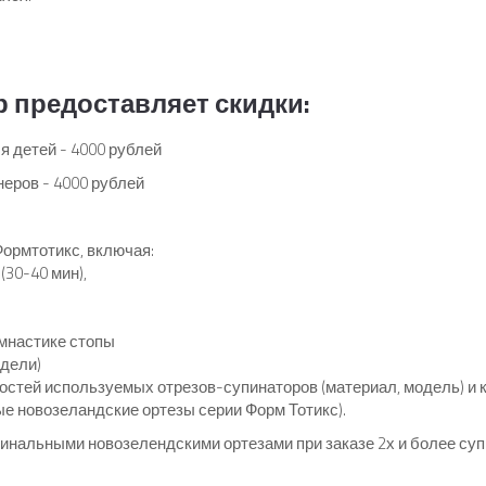
 предоставляет скидки:
я детей - 4000 рублей
еров - 4000 рублей
Формтотикс, включая:
30-40 мин),
мнастике стопы
едели)
остей используемых отрезов-супинаторов (материал, модель) и 
ые новозеландские ортезы серии Форм Тотикс).
инальными новозелендскими ортезами при заказе 2х и более супи