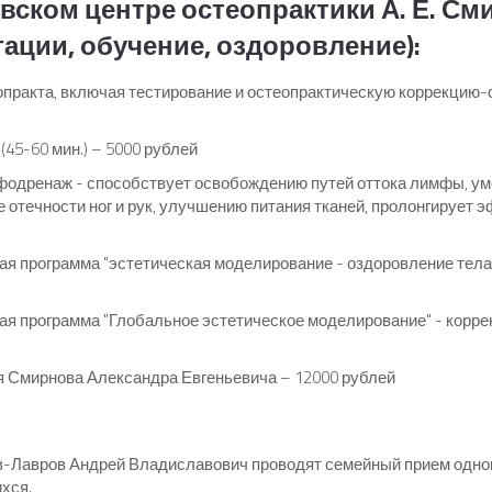
вском центре остеопрактики А. Е. С
ации, обучение, оздоровление):
практа, включая тестирование и остеопрактическую коррекцию-оз
45-60 мин.) – 5000 рублей
одренаж - способствует освобождению путей оттока лимфы, ум
 отечности ног и рук, улучшению питания тканей, пролонгирует э
я программа "эстетическая моделирование - оздоровление тела
я программа "Глобальное эстетическое моделирование" - коррек
 Смирнова Александра Евгеньевича – 12000 рублей
-Лавров Андрей Владиславович проводят семейный прием однов
хся.