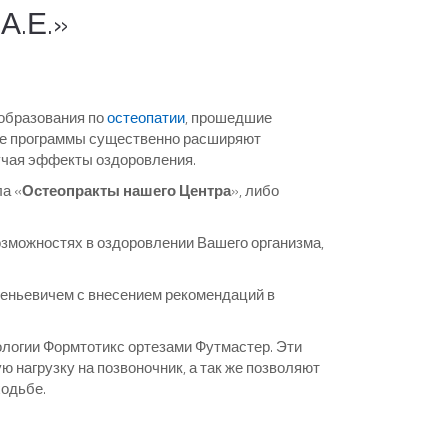
А.Е.»
 образования по
остеопатии
, прошедшие
ные программы существенно расширяют
учая эффекты оздоровления.
а «
Остеопракты нашего Центра
», либо
озможностях в оздоровлении Вашего организма,
еньевичем с внесением рекомендаций в
ологии Формтотикс ортезами Футмастер. Эти
нагрузку на позвоночник, а так же позволяют
ходьбе.