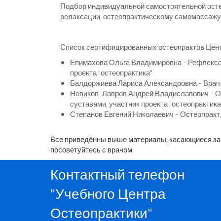
Подбор индивидуальной самостоятельной осте
релаксации, остеопрактическому самомассажу,
Список сертифицированных остеопрактов Цент
Епимахова Ольга Владимировна - Рефлексот
проекта "остеопрактика"
Балдоржиева Лариса Александровна - Врач
Новиков-Лавров Андрей Владиславович - Ос
суставами, участник проекта "остеопрактика
Степанов Евгений Николаевич - Остеопракт,
Все приведённы выше материалы, касающиеся забо
посоветуйтесь с врачом.
Контактный телефон
"Учебного Центра
Остеопрактики"