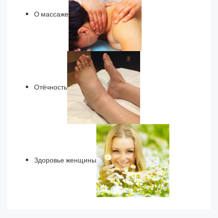
О массаже
Отёчность
Здоровье женщины