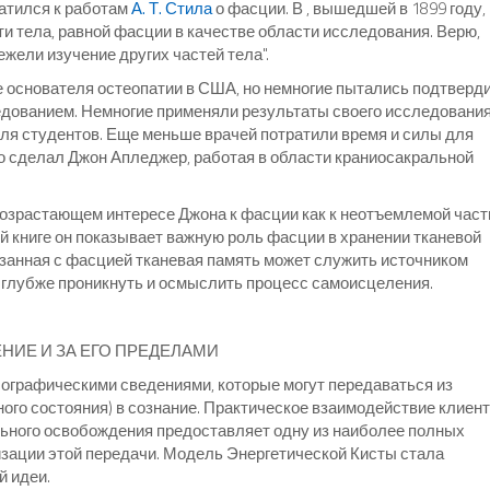
ратился к работам
А. Т. Стила
о фасции. В , вышедшей в 1899 году,
ти тела, равной фасции в качестве области исследования. Верю,
жели изучение других частей тела".
 основателя остеопатии в США, но немногие пытались подтверд
едованием. Немногие применяли результаты своего исследовани
ля студентов. Еще меньше врачей потратили время и силы для
это сделал Джон Апледжер, работая в области краниосакральной
возрастающем интересе Джона к фасции как к неотъемлемой част
й книге он показывает важную роль фасции в хранении тканевой
язанная с фасцией тканевая память может служить источником
 глубже проникнуть и осмыслить процесс самоисцеления.
ИЕ И ЗА ЕГО ПРЕДЕЛАМИ
лографическими сведениями, которые могут передаваться из
ого состояния) в сознание. Практическое взаимодействие клиент
ьного освобождения предоставляет одну из наиболее полных
ации этой передачи. Модель Энергетической Кисты стала
й идеи.