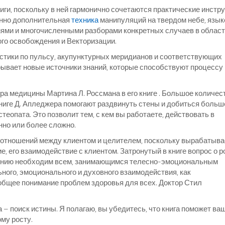
иги, поскольку в ней гармонично сочетаются практические инстр
енно дополнительная
техника
манипуляций на твердом небе, язык
ями и многочисленными разборами конкретных случаев в облас
го освобождения и Векторизации.
остики по пульсу, акупунктурных меридианов и соответствующих
крывает новые источники знаний, которые способствуют процессу
ра медицины Мартина Л. Россмана в его книге . Большое количес
книге Д. Апледжера помогают раздвинуть стены и добиться больш
еопата. Это позволит тем, с кем вы работаете, действовать в
но или более сложно.
 отношений между клиентом и целителем, поскольку вырабатыва
е, его взаимодействие с клиентом. Затронутый в книге вопрос о р
лению необходим всем, занимающимся телесно-эмоциональным
ного, эмоционального и духовного взаимодействия, как
 общее понимание проблем здоровья для всех. Доктор Стил
– поиск истины. Я полагаю, вы убедитесь, что книга поможет ва
му росту.