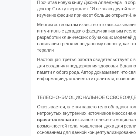
Прочитав новую книгу Джона Апледжера , я об
доктор Стил утверждает: "Я не знаю другой час
изучение фасции принесет больше открытий, не
Многим остеопатам известно это высказывание
интуитивные догадки о фасции активным иссл
разработки клинических обучающих моделей д
написания трех книг по данному вопросу, как 
терапии.
Настоящая, третья работа свидетельствует о 
для создания и поддержания здоровья. В данно
памяти любого рода. Автор доказывает, что св
информации для клиента и целителя, позволяя
ТЕЛЕСНО-ЭМОЦИОНАЛЬНОЕ ОСВОБОЖДЕН
Оказывается, клетки нашего тела обладают го
нетронутых внутренних источников (неосознанн
врача-остеопата
в сеансе телесно-эмоционал
возможностей тела-мышления-духа для реализ
основанием для данной концептуализированно