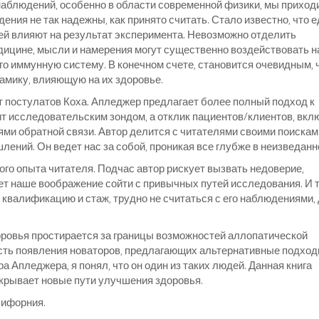
наблюдений, особенно в области современной физики, мы приход
ния не так надежны, как принято считать. Стало известно, что 
й влияют на результат эксперимента. Невозможно отделить
едицине, мысли и намерения могут существенно воздействовать н
его иммунную систему. В конечном счете, становится очевидным, 
амику, влияющую на их здоровье.
 постулатов Коха. Апледжер предлагает более полный подход к
ит исследовательским зондом, а отклик пациентов/клиентов, вкл
ми обратной связи. Автор делится с читателями своими поискам
ений. Он ведет нас за собой, проникая все глубже в неизведанн
ого опыта читателя. Подчас автор рискует вызвать недоверие,
ет наше воображение сойти с привычных путей исследования. И 
, квалификацию и стаж, трудно не считаться с его наблюдениями,
оровья простирается за границы возможностей аллопатической
ть появления новаторов, предлагающих альтернативные подход
 Апледжера, я понял, что он один из таких людей. Данная книга
ткрывает новые пути улучшения здоровья.
лифорния.