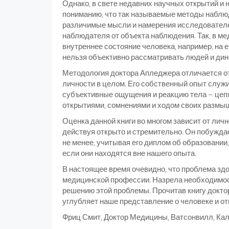
Однако, в свете недавних научных открытий и 
пониманию, что так называемые методы наблюде
различимые мысли и намерения исследователе
наблюдателя от объекта наблюдения. Так, в м
внутреннее состояние человека, например, на 
нельзя объективно рассматривать людей и дин
Методология доктора Апледжера отличается от
личности в целом. Его собственный опыт служ
субъективные ощущения и реакцию тела – цепя
открытиями, сомнениями и ходом своих размышл
Оценка данной книги во многом зависит от личн
действуя открыто и стремительно. Он побужда
не менее, учитывая его диплом об образовании
если они находятся вне нашего опыта.
В настоящее время очевидно, что проблема зд
медицинской профессии. Назрела необходимос
решению этой проблемы. Прочитав книгу доктора
углубляет наше представление о человеке и о
Фриц Смит, Доктор Медицины, Ватсонвилл, Ка