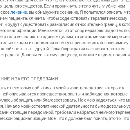
, цельного существа. Если проникнуть в тело чуть глубже, чем
еское
лечение
, вы обнаружите сознание. Я попытался описать, чт
анием пациента/клиента, чтобы содействовать терапевтическому
, и будут существовать разногласия относительно границ, в кот
т его квалификации. Мне кажется, этот спор неразрешим до тех пор
ние и тело не являются единым целым, то они по меньшей мере св
ательные акты и положения не могут привести их к независимому
дной частью, а – другой. Пока бюрократия настаивает на этом
страдают. Доверьтесь этому процессу, помогите людям, подчини
ИЕ И ЗА ЕГО ПРЕДЕЛАМИ
зать о некоторых событиях в моей жизни, вследствие которых я
 В ней описываются происшествия, опыты и наблюдения, которые
емлюсь обращать или благовествовать. Но смею надеяться, что м
я. Начало моей остеопатической деятельности было довольно у
дачи, стоящие передо мной, требовали набраться немного терпен
кой рационализации. Все, что я должен был понять, это то, что 