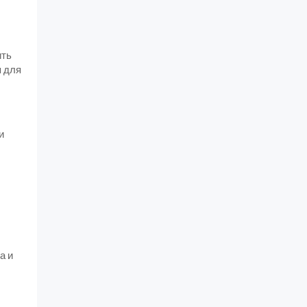
ить
я для
и
а и