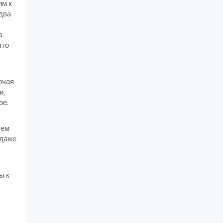
им к
едва
а
что
ючая
и,
ое.
тем
 даже
ы к