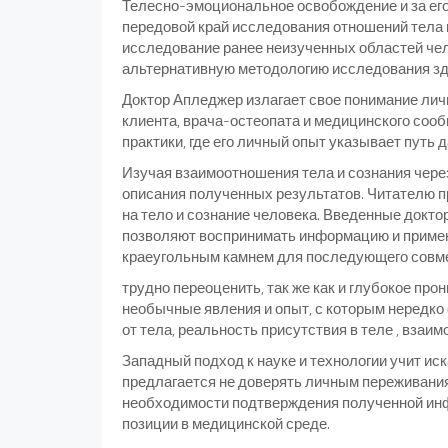
Телесно-эмоциональное освобождение и за его
передовой край исследования отношений тела 
исследование ранее неизученных областей чел
альтернативную методологию исследования зд
Доктор Апледжер излагает свое понимание лич
клиента, врача-остеопата и медицинского сооб
практики, где его личный опыт указывает путь
Изучая взаимоотношения тела и сознания чере
описания полученных результатов. Читателю п
на тело и сознание человека. Введенные докто
позволяют воспринимать информацию и применя
краеугольным камнем для последующего совмес
трудно переоценить, так же как и глубокое про
необычные явления и опыт, с которым нередко 
от тела, реальность присутствия в теле , взаи
Западный подход к науке и технологии учит иск
предлагается не доверять личным переживани
необходимости подтверждения полученной ин
позиции в медицинской среде.