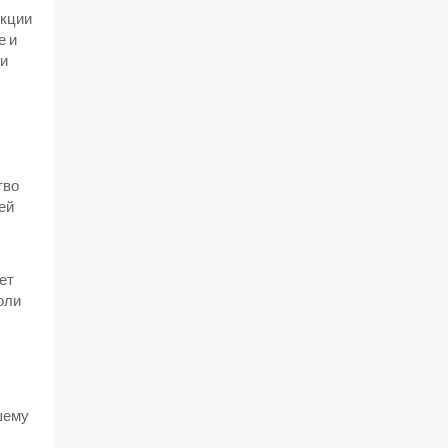
укции
е и
ти
тво
ей
ет
оли
шему