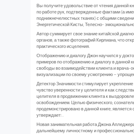
Вы получите удовольствие от чтения данной кн
по работе рук, подтвержденные фактами (а им
поднижнечелюстных тканях) с общими сведени
Энергетической Кисты, Телесно- эмоционально
Автор суммирует свое знание китайской диагн
органов, а также фотографий Кирлиана, что от
практического исцеления.
Отображению и диалогу Джон научился у докто
примеров по отображению и диалогу в данной 
свободы во взаимодействии клиента и врача-ост
визуализации по своему усмотрению – упрощен
Детектор Значимости стимулирует укрепление
чувство уверенности у целителя и как следстви
целителя в продвижении клиента к выздоров
освобождением. Целью физического, сознатель
продемонстрировано в данной книге, является
утверждает: .
Новая занимательная работа Джона Апледжера 
дальнейшему личностному и профессионально