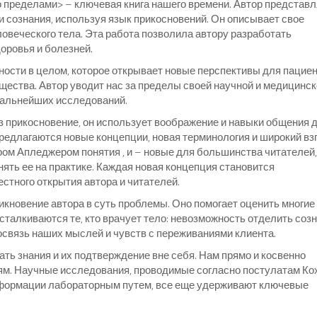
 пределами> – ключевая книга нашего времени. Автор представл
и сознания, используя язык прикосновений. Он описывает свое
овеческого тела. Эта работа позволила автору разработать
оровья и болезней.
ности в целом, которое открывает новые перспективы для пациен
щества. Автор уводит нас за пределы своей научной и медицинс
 дальнейших исследований.
з прикосновение, он использует воображение и навыки общения 
редлагаются новые концепции, новая терминология и широкий вз
ром Апледжером понятия , и – новые для большинства читателей,
ть ее на практике. Каждая новая концепция становится
тного открытия автора и читателей.
никновение автора в суть проблемы. Оно помогает оценить многие
сталкиваются те, кто врачует тело: невозможность отделить соз
мосвязь наших мыслей и чувств с переживаниями клиента.
ать знания и их подтверждение вне себя. Нам прямо и косвенно
ям. Научные исследования, проводимые согласно постулатам Ко
формации лабораторным путем, все еще удерживают ключевые