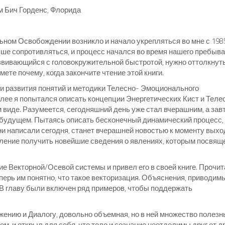
м Бич Горденс, Флорида
ном Освобождении возникло и начало укрепляться во мне с 198
ольше сопротивляться, и процесс начался во время нашего пребыв
развивающийся с головокружительной быстротой, нужно оттолкнут
ймете почему, когда закончите чтение этой книги.
и развития понятий и методики Телесно- Эмоционального
лее я попытался описать концепции Энергетических Кист и Теле
иде. Разумеется, сегодняшний день уже стал вчерашним, а зав
будущем. Пытаясь описать бесконечный динамический процесс,
 ни написали сегодня, станет вчерашней новостью к моменту выхо
мление получить новейшие сведения о явлениях, которым посвящ
е Векторной/Осевой системы и привел его в своей книге. Прочит
еперь им понятно, что такое векторизация. Объяснения, приводим
 В главу были включен ряд примеров, чтобы поддержать
ению и Диалогу, довольно объемная, но в ней множество полезн
ом, и открыл для себя, что тело и сознание неотделимы друг от д