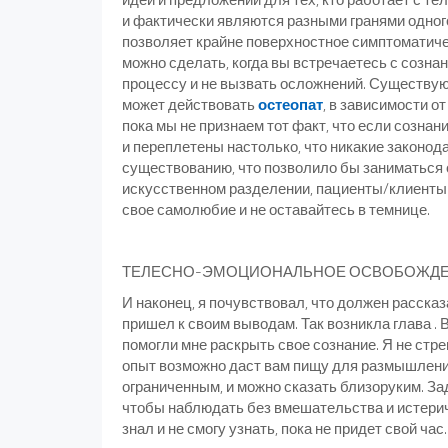
и фактически являются разными гранями одного
позволяет крайне поверхностное симптоматич
можно сделать, когда вы встречаетесь с созн
процессу и не вызвать осложнений. Существуют
может действовать
остеопат
, в зависимости о
пока мы не признаем тот факт, что если созна
и переплетены настолько, что никакие законод
существованию, что позволило бы заниматься о
искусственном разделении, пациенты/клиенты 
свое самолюбие и не оставайтесь в темнице.
ТЕЛЕСНО-ЭМОЦИОНАЛЬНОЕ ОСВОБОЖДЕН
И наконец, я почувствовал, что должен расска
пришел к своим выводам. Так возникла глава .
помогли мне раскрыть свое сознание. Я не стр
опыт возможно даст вам пищу для размышлени
ограниченным, и можно сказать близоруким. За
чтобы наблюдать без вмешательства и истеричес
знал и не смогу узнать, пока не придет свой час.