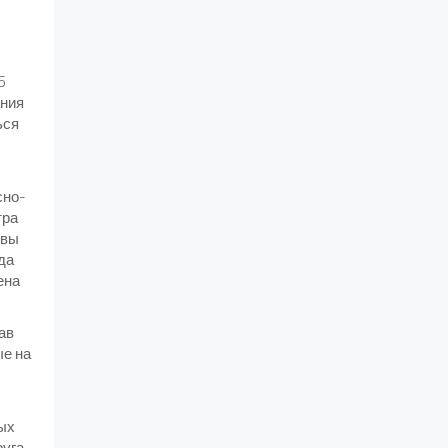
5
ания
ься
сно-
тра
 вы
да
ена
ав
ые на
ых
руга