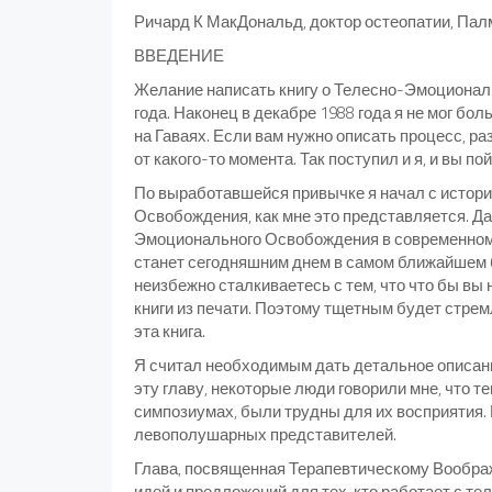
Ричард К МакДональд, доктор остеопатии, Пал
ВВЕДЕНИЕ
Желание написать книгу о Телесно-Эмоциональ
года. Наконец в декабре 1988 года я не мог б
на Гаваях. Если вам нужно описать процесс, 
от какого-то момента. Так поступил и я, и вы по
По выработавшейся привычке я начал с истори
Освобождения, как мне это представляется. Да
Эмоционального Освобождения в современном в
станет сегодняшним днем в самом ближайшем 
неизбежно сталкиваетесь с тем, что что бы вы
книги из печати. Поэтому тщетным будет стре
эта книга.
Я считал необходимым дать детальное описани
эту главу, некоторые люди говорили мне, что т
симпозиумах, были трудны для их восприятия.
левополушарных представителей.
Глава, посвященная Терапевтическому Воображ
идей и предложений для тех, кто работает с тел