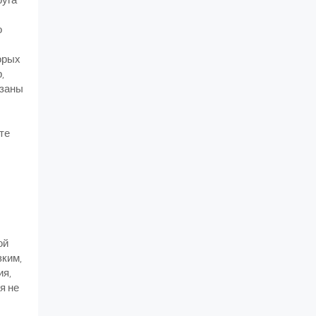
о
орых
,
язаны
те
ой
зким,
ия,
я не