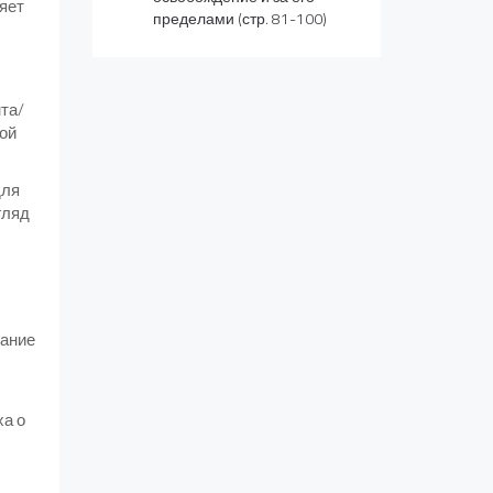
яет
пределами (стр. 81-100)
та/
кой
для
гляд
нание
ха о