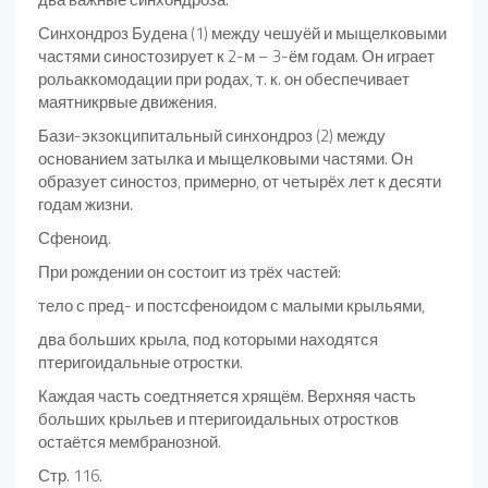
Синхондроз Будена (1) между чешуёй и мыщелковыми
частями синостозирует к 2-м – 3-ём годам. Он играет
рольаккомодации при родах, т. к. он обеспечивает
маятникрвые движения.
Бази-экзокципитальный синхондроз (2) между
основанием затылка и мыщелковыми частями. Он
образует синостоз, примерно, от четырёх лет к десяти
годам жизни.
Сфеноид.
При рождении он состоит из трёх частей:
тело с пред- и постсфеноидом с малыми крыльями,
два больших крыла, под которыми находятся
птеригоидальные отростки.
Каждая часть соедтняется хрящём. Верхняя часть
больших крыльев и птеригоидальных отростков
остаётся мембранозной.
Стр. 116.