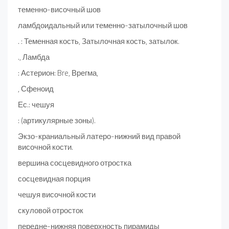
теменно-височный шов
ламбдоидальный или теменно-затылочный шов
. : Теменная кость, Затылочная кость, затылок.
., Ламбда
: Астерион: Bre, Врегма,
, Сфеноид
Ес.: чешуя
: (артикулярные зоны).
Экзо-краниальный латеро-нижний вид правой
височной кости.
вершина сосцевидного отростка
сосцевидная порция
чешуя височной кости
скуловой отросток
передне-нижняя поверхность пирамиды