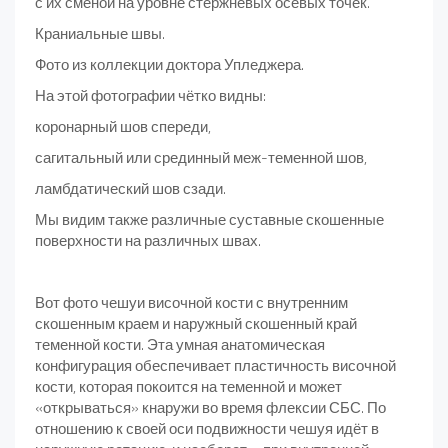
с их сменой на уровне стержневых осевых точек.
Краниальные швы.
Фото из коллекции доктора Упледжера.
На этой фотографии чётко видны:
коронарный шов спереди,
сагитальный или срединный меж-теменной шов,
ламбдатический шов сзади.
Мы видим также различные суставные скошенные
поверхности на различных швах.
Вот фото чешуи височной кости с внутренним
скошенным краем и наружный скошенный край
теменной кости. Эта умная анатомическая
конфигурация обеспечивает пластичность височной
кости, которая покоится на теменной и может
«открываться» кнаружи во время флексии СБС. По
отношению к своей оси подвижности чешуя идёт в