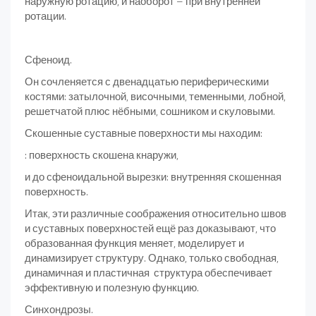
наружную ротацию, и наоборот – при внутренней
ротации.
Сфеноид.
Он сочленяется с двенадцатью периферическими
костями: затылочной, височными, теменными, лобной,
решетчатой плюс нёбными, сошником и скуловыми.
Скошенные суставные поверхности мы находим:
: поверхность скошена кнаружи,
и до сфеноидальной вырезки: внутренняя скошенная
поверхность.
Итак, эти различные соображения относительно швов
и суставных поверхностей ещё раз доказывают, что
образованная функция меняет, моделирует и
динамизирует структуру. Однако, только свободная,
динамичная и пластичная структура обеспечивает
эффективную и полезную функцию.
Синхондрозы.