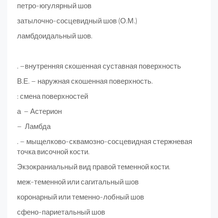
петро-югулярный шов
затылочно-сосцевидный шов (О.М.)
ламбдоидальный шов.
. –внутренняя скошенная суставная поверхность
В.Е. – наружная скошенная поверхность.
: смена поверхностей
а – Астерион
– Ламбда
. – мыщелково-сквамозно-сосцевидная стержневая
точка височной кости.
Экзокраниальный вид правой теменной кости.
меж-теменной или сагитальный шов
коронарный или теменно-лобный шов
сфено-париетальный шов