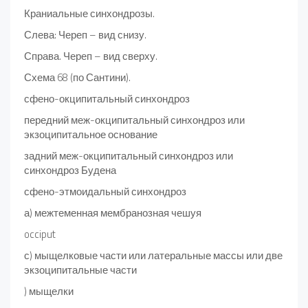
Краниальные синхондрозы.
Слева: Череп – вид снизу.
Справа. Череп – вид сверху.
Схема 68 (по Сантини).
сфено-окципитальный синхондроз
передний меж-окципитальный синхондроз или
экзоципитальное основание
задний меж-окципитальный синхондроз или
синхондроз Будена
сфено-этмоидальный синхондроз
а) межтеменная мембранозная чешуя
occiput
с) мыщелковые части или латеральные массы или две
экзоципитальные части
) мыщелки