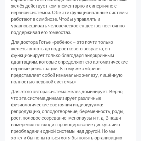
желёз действует комплементарно и синергично с
нервной системой. Обе эти функциональные системы
работают в симбиозе. Чтобы управлять и
уравновешивать человеческое существо, постоянно
поддерживая его гомеостаз.
Для доктора Готье «ребёнок – это почти только
железы вплоть до подросткового возраста, он
функционирует только благодаря эндокринным
адаптациям, которые определяют его автоматические
нервные регистрации. К тому же эмбрион
представляет собой изначально железу, лишённую
полностью нервной системы.»
Для этого автора система желёз доминирует. Верно,
что эта система динамизирует различные
физиологические состояния индивидуума:
репродукцию, оплодотворение, беременность, роды,
рост, половое созревание, менопаузы и т. д. В наши
намерения не входит провоцирование дискуссии о
преобладании одной системы над другой. Но мы
хотели бы попытаться хотя бы понять организацию