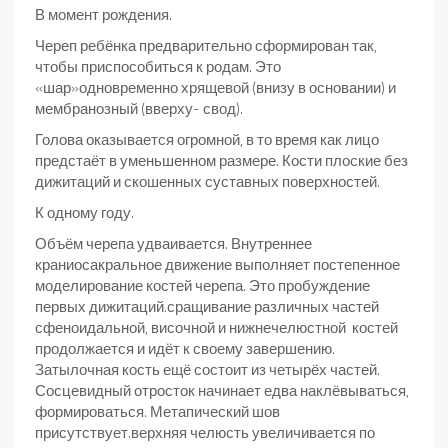
В момент рождения.
Череп ребёнка предварительно сформирован так,
чтобы приспособиться к родам. Это
«шар»одновременно хрящевой (внизу в основании) и
мембранозный (вверху- свод).
Голова оказывается огромной, в то время как лицо
предстаёт в уменьшенном размере. Кости плоские без
дижитаций и скошенных суставных поверхностей.
К одному году.
Объём черепа удваивается. Внутреннее
краниосакральное движение выполняет постепенное
моделирование костей черепа. Это пробуждение
первых дижитаций.сращивание различных частей
сфеноидальной, височной и нижнечелюстной костей
продолжается и идёт к своему завершению.
Затылочная кость ещё состоит из четырёх частей.
Сосцевидный отросток начинает едва наклёвываться,
формироваться. Метапический шов
присутствует.верхняя челюсть увеличивается по