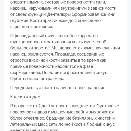
оперативными, а суставные поверхности стали,
наконец, наружными или внутренними в зависимости
от своей функции. Дентелюры сформировались, они
глубокие. Кости практически достигли своего
взрослого состояния.
Сфеноидальный синус способен корректно
функционировать.затылочная кость имеет своё
большое отверстие. Мыщелково-сквамозная функция
наконец реализуется. Пирамида, сосцевидные
отростки височной кости развиты в то время как
ярёмные поверхности находятся на фазе
формирования. Появляется фронтальный синус.
Орбиты большого размера.
Передняя ось атланта начинает своё сращение.
К девяти годам.
В возрасте от 7 до 9 лет рост замедляется. Суставные
поверхности швов и мышечные гребни выявляются
более отчётливо. Сращивание базилярных частей и
латеральных масс затылочной кости. Лобный синус
имеет размер взрослого.