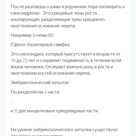
После разговора о швах и родничках пора поговорить о
синхондрозах. Это хрящевые зоны роста ,
изолирующие, разделяющие зоны хрящевого
окостенения основания черепа.
Например (схема 68):
Сфено-базилярный симфиз.
Это синхондроз, который присутствует в возрасте от
16 до 25 лет и сохраняет подвижность в течение всей
жизни человека. Он играет важную роль в росте и
окостенении костей основания черепа.
Эмбриологический затылок.
Он разделён на 4 части:
,
и 3) две мыщелковые хрящевидные части.
.
На уровне эмбриологического затылка существуют
два важные синхондроза: