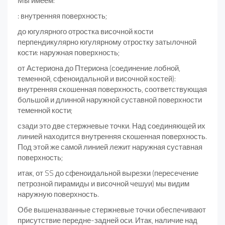
Мы имеем:
: внутренняя поверхность;
до югулярного отростка височной кости
перпендикулярно югулярному отростку затылочной
кости: наружная поверхность;
от Астериона до Птериона (соединение лобной,
теменной, сфеноидальной и височной костей):
внутренняя скошенная поверхность, соответствующая
большой и длинной наружной суставной поверхности
теменной кости;
сзади это две стержневые точки. Над соединяющей их
линией находится внутренняя скошенная поверхность.
Под этой же самой линией лежит наружная суставная
поверхность;
итак, от SS до сфеноидальной вырезки (пересечение
петрозной пирамиды и височной чешуи) мы видим
наружную поверхность.
Обе вышеназванные стержневые точки обеспечивают
присутствие передне-задней оси. Итак, наличие над