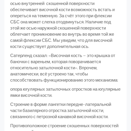
осью внутренней скошенной поверхности
обеспечивает височной кости возможность встать и
опереться на теменную. За счёт этого при флексии
СБС она может слегка отодвинуться. Наличие под
этой же осью наружной скошенной поверхности
облегчает проникновение во внутрь во время той же
самой флексии СБС. Мы увидим, что для височной
кости существует дополнительная ось.
Сатерленд сказал: «Височная кость – это крышка от
баночки с вареньем, которая поворачивается
относительно затылочной кости». Впрочем,
анатомически, всё устроено так, чтобы
способствовать функционированию этого механизма:
опора югулярных затылочных отростков на югулярные
ямки височной кости.
Строение в форме лангетки передне-латеральной
части базилярного отростка затылочной кости,
связанного с петрозной канавкой височной кости.
Противоположное строение скошенных поверхностей