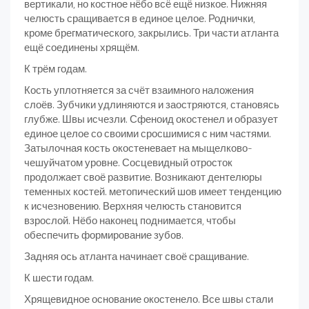
вертикали, но костное нёбо всё ещё низкое. Нижняя
челюсть сращивается в единое целое. Роднички,
кроме брегматического, закрылись. Три части атланта
ещё соединены хрящём.
К трём годам.
Кость уплотняется за счёт взаимного наложения
слоёв. Зубчики удлиняются и заостряются, становясь
глубже. Швы исчезли. Сфеноид окостенел и образует
единое целое со своими сросшимися с ним частями.
Затылочная кость окостеневает на мыщелково-
чешуйчатом уровне. Сосцевидный отросток
продолжает своё развитие. Возникают дентелюры
теменных костей. метопический шов имеет тенденцию
к исчезновению. Верхняя челюсть становится
взрослой. Нёбо наконец поднимается, чтобы
обеспечить формирование зубов.
Задняя ось атланта начинает своё сращивание.
К шести годам.
Хрящевидное основание окостенело. Все швы стали