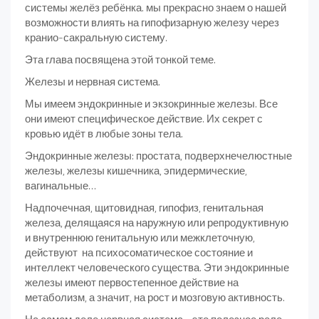
системы желёз ребёнка. мы прекрасно знаем о нашей
возможности влиять на гипофизарную железу через
кранио-сакральную систему.
Эта глава посвящена этой тонкой теме.
Железы и нервная система.
Мы имеем эндокринные и экзокринные железы. Все
они имеют специфическое действие. Их секрет с
кровью идёт в любые зоны тела.
Эндокринные железы: простата, подверхнечелюстные
железы, железы кишечника, эпидермические,
вагинальные…
Надпочечная, щитовидная, гипофиз, генитальная
железа, делящаяся на наружную или репродуктивную
и внутреннюю генитальную или межклеточную,
действуют на психосоматическое состояние и
интеллект человеческого существа. Эти эндокринные
железы имеют первостепенное действие на
метаболизм, а значит, на рост и мозговую активность.