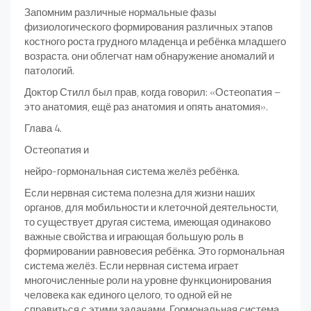
Запомним различные нормальные фазы
физиологического формирования различных этапов
костного роста грудного младенца и ребёнка младшего
возраста. они облегчат нам обнаружение аномалий и
патологий.
Доктор Стилл был прав, когда говорил: «Остеопатия –
это анатомия, ещё раз анатомия и опять анатомия».
Глава 4.
Остеопатия и
нейро-гормональная система желёз ребёнка.
Если нервная система полезна для жизни наших
органов, для мобильности и клеточной деятельности,
то существует другая система, имеющая одинаково
важные свойства и играющая большую роль в
формировании равновесия ребёнка. Это гормональная
система желёз. Если нервная система играет
многочисленные роли на уровне функционирования
человека как единого целого, то одной ей не
справиться с этими задачами. Гормональная система