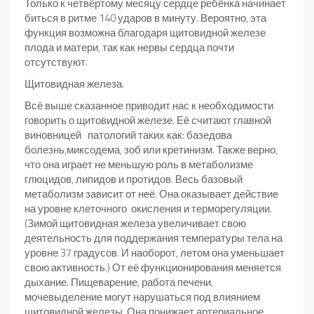
Только к четвёртому месяцу сердце ребёнка начинает
биться в ритме 140 ударов в минуту. Вероятно, эта
функция возможна благодаря щитовидной железе
плода и матери, так как нервы сердца почти
отсутствуют.
Щитовидная железа.
Всё выше сказанное приводит нас к необходимости
говорить о щитовидной железе. Её считают главной
виновницей патологий таких как: базедова
болезнь,миксодема, зоб или кретинизм. Также верно,
что она играет не меньшую роль в метаболизме
глюцидов, липидов и протидов. Весь базовый
метаболизм зависит от неё. Она оказывает действие
на уровне клеточного окисления и терморегуляции.
(Зимой щитовидная железа увеличивает свою
деятельность для поддержания температуры тела на
уровне 37 градусов. И наоборот, летом она уменьшает
свою активность.) От её функционирования меняется
дыхание. Пищеварение, работа печени,
мочевыделение могут нарушаться под влиянием
щитовидной железы. Она понижает артериальное