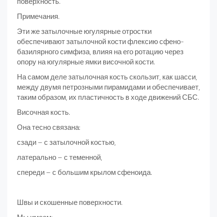
поверхность.
Примечания.
Эти же затылочные югулярные отростки
обеспечивают затылочной кости флексию сфено-
базилярного симфиза, влияя на его ротацию через
опору на югулярные ямки височной кости.
На самом деле затылочная кость скользит, как шасси,
между двумя петрозными пирамидами и обеспечивает,
таким образом, их пластичность в ходе движений СБС.
Височная кость.
Она тесно связана:
сзади – с затылочной костью,
латерально – с теменной,
спереди – с большим крылом сфеноида.
Швы и скошенные поверхности.