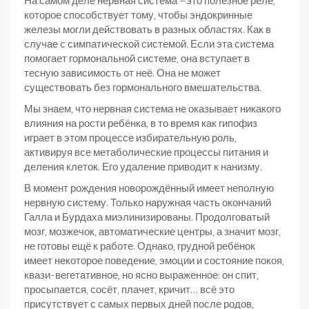
На самом деле нервная система –это полезное реле,
которое способствует тому, чтобы эндокринные
железы могли действовать в разных областях. Как в
случае с симпатической системой. Если эта система
помогает гормональной системе, она вступает в
тесную зависимость от неё. Она не может
существовать без гормонального вмешательства.
Мы знаем, что нервная система не оказывает никакого
влияния на рости ребёнка, в то время как гипофиз
играет в этом процессе избирательную роль,
активируя все метаболические процессы питания и
деления клеток. Его удаление приводит к нанизму.
В момент рождения новорождённый имеет неполную
нервную систему. Только наружная часть окончаний
Галла и Бурдаха миэлинизированы. Продолговатый
мозг, мозжечок, автоматические центры, а значит мозг,
не готовы ещё к работе. Однако, грудной ребёнок
имеет некоторое поведение, эмоции и состояние покоя,
квази-вегетативное, но ясно выраженное: он спит,
просыпается, сосёт, плачет, кричит… всё это
присутствует с самых первых дней после родов,