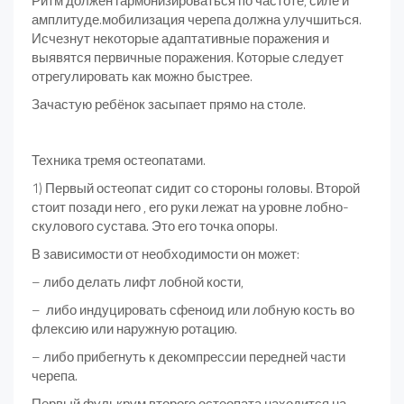
Ритм должен гармонизироваться по частоте, силе и
амплитуде.мобилизация черепа должна улучшиться.
Исчезнут некоторые адаптативные поражения и
выявятся первичные поражения. Которые следует
отрегулировать как можно быстрее.
Зачастую ребёнок засыпает прямо на столе.
Техника тремя остеопатами.
1) Первый остеопат сидит со стороны головы. Второй
стоит позади него , его руки лежат на уровне лобно-
скулового сустава. Это его точка опоры.
В зависимости от необходимости он может:
– либо делать лифт лобной кости,
– либо индуцировать сфеноид или лобную кость во
флексию или наружную ротацию.
– либо прибегнуть к декомпрессии передней части
черепа.
Первый фулькрум второго остеопата находится на