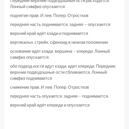
Передние верхние подвздошные ости расходятся.
Лонный симфиз опускается
поднятие прав. И лев. Попер. Отростков
передняя часть поднимается, задняя – опускается
верхний край идёт кзади и поднимается
вертикальн. стрейн, сфеноид в низком положении
основание идет кзади, вершина – кпереди. Лонный
симфиз опускается
обе подвзд.кости идут кзади. идет кпереди. Передние
верхние подвздошные ости сближаются. Лонный
симфиз поднимается
снижение прав. И лев. Попер. Отростков
передняя часть опукается, задняя – поднимается.
верхний край идёт кпереди и опускается