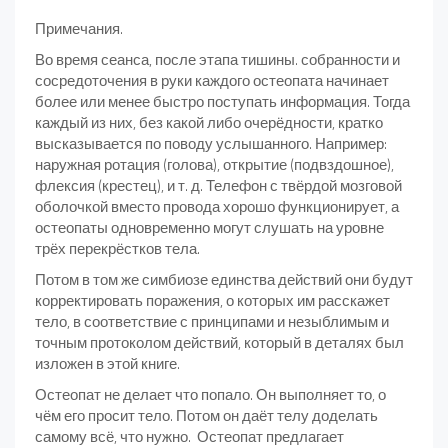
Примечания.
Во время сеанса, после этапа тишины. собранности и
сосредоточения в руки каждого остеопата начинает
более или менее быстро поступать информация. Тогда
каждый из них, без какой либо очерёдности, кратко
высказывается по поводу услышанного. Например:
наружная ротация (голова), открытие (подвздошное),
флексия (крестец), и т. д. Телефон с твёрдой мозговой
оболочкой вместо провода хорошо функционирует, а
остеопаты одновременно могут слушать на уровне
трёх перекрёстков тела.
Потом в том же симбиозе единства действий они будут
корректировать поражения, о которых им расскажет
тело, в соответствие с принципами и незыблимым и
точным протоколом действий, который в деталях был
изложен в этой книге.
Остеопат не делает что попало. Он выполняет то, о
чём его просит тело. Потом он даёт телу доделать
самому всё, что нужно. Остеопат предлагает