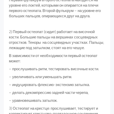
уровне его локтей, которыми он опирается на плечи
первого остеопата. Второй фулькрум – на уровне его
больших пальцев, опирающихся друг на друга.
2) Первый остеопат (сидит) работает на височной
кости. Большие пальцы на вершинах сосцевидных
отростков. Теноры на сосцевидных участках. Пальцы,
лежащие под затылком, стоят на его чешуе.
В зависимости от необходимости первый остеопат
может:
– прослушивать ритм, тестировать височные кости.
– увеличивать или уменьшать ритм.
– индуцировать флексию-экстензию затылка.
– делать декомпрессию задней части черепа,
– уравновешивать затылок.
3) Остеопат на крестце: прослушивает, тестирует и
корректирует крестцово-подвздошное сочленение,