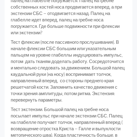
палец на глабелле погружается. Палец на гребне
собственных костей носа продвигается вперед, а при
экстензии СБС – отодвигается назад. Палец на
глабелле идет вперед, палец на гребне носа
погружается. Где больше подвижности при флексии
или экстензии?
Тест флексии (после пассивного прослушивания). В
начале флексии СБС большим или указательным
пальцем на уровне глабеллы индуцировать импульс,
потом дать тканям доделать работу. Сосредоточится
и ментально следовать за движением. Большой палец
каудальной руки (на носу) воспринимает толчок,
направленный вперед, со стороны преднего края
решетчатой кости. Запомнить качество движения с
точки зрения амплитуды, потом ритма. Экстензия:
перевернуть параметры.
Тест экстензии. Большой палец на гребне носа
посылает импульс при начале экстензии СБС. Палец
на глабелле получает толчок, направленный вперед (
возвращение отростка Криста – Галле и выпуклости
метопического шва). Когда пластичность больше, в