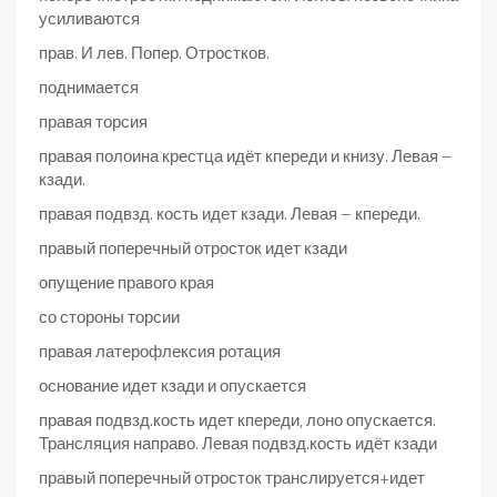
усиливаются
прав. И лев. Попер. Отростков.
поднимается
правая торсия
правая полоина крестца идёт кпереди и книзу. Левая –
кзади.
правая подвзд. кость идет кзади. Левая – кпереди.
правый поперечный отросток идет кзади
опущение правого края
со стороны торсии
правая латерофлексия ротация
основание идет кзади и опускается
правая подвзд.кость идет кпереди, лоно опускается.
Трансляция направо. Левая подвзд.кость идёт кзади
правый поперечный отросток транслируется+идет