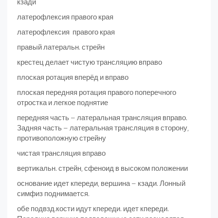
кзади
латерофлексия правого края
латерофлексия правого края
правый латеральн. стрейн
крестец делает чистую трансляцию вправо
плоская ротация вперёд и вправо
плоская передняя ротация правого поперечного
отростка и легкое поднятие
передняя часть – латеральная трансляция вправо.
Задняя часть – латеральная трансляция в сторону,
противоположную стрейну
чистая трансляция вправо
вертикальн. стрейн, сфеноид в высоком положении
основание идет кпереди, вершина – кзади. Лонный
симфиз поднимается.
обе подвзд.кости идут кпереди. идет кпереди.