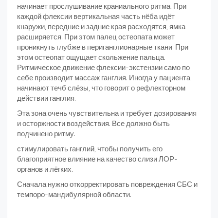
начинает прослушивание краниального ритма. При
каждой флексии вертикальная часть нёба идёт
кнаружи, передние и задние края расходятся, ямка
расширяется. При этом палец остеопата может
проникнуть глубже в периганглионарные ткани. При
этом остеопат ощущает скольжение пальца.
Ритмическое движение флексии-экстензии само по
себе производит массаж ганглия. Иногда у пациента
начинают течб слёзы, что говорит о рефлекторном
действии ганглия.
Эта зона очень чувствительна и требует дозирования
и осторжности воздействия. Все должно быть
подчинено ритму.
стимулировать ганглий, чтобы получить его
благоприятное влияние на качество слизи ЛОР-
органов и лёгких.
Сначала нужно откорректировать повреждения СБС и
темпоро-мандибулярной области.