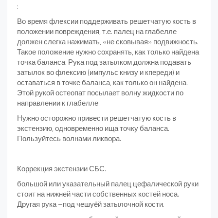
:
Во время флексии поддерживать решетчатую кость в
положении повреждения, т.е. палец на глабелле
должен слегка нажимать, «не сковывая» подвижность.
Такое положение нужно сохранять, как только найдена
точка баланса. Рука под затылком должна подавать
затылок во флексию (импульс книзу и кпереди) и
оставаться в точке баланса, как только он найдена.
Этой рукой остеопат посылает волну жидкости по
направлении к глабелле.
Нужно осторожно привести решетчатую кость в
экстензию, одновременно ища точку баланса.
Пользуйтесь волнами ликвора.
Коррекция экстензии СБС.
большой или указательный палец цефалической руки
стоит на нижней части собственных костей носа.
Другая рука –под чешуёй затылочной кости.