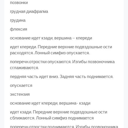
позвонки
грудная диафрагма
грудина
флексия
основание идет кзади, вершина – кпереди
идет кпереди. Передние верхние подвздошные ости
расходятся. Лонный симфиз опускается.
поперечн.отростки опускаются. Изгибы позвоночника
сглаживаются.
пердняя часть идет вниз. Задняя часть поднимается.
опускается
экстензия
основание идет кпереди, вершина- кзади
идет кзади. Передние верхние подвздошные ости
сближаются. Лонный симфиз поднимается
поперечн.отростки поднимаются. Изгибы позвоночника