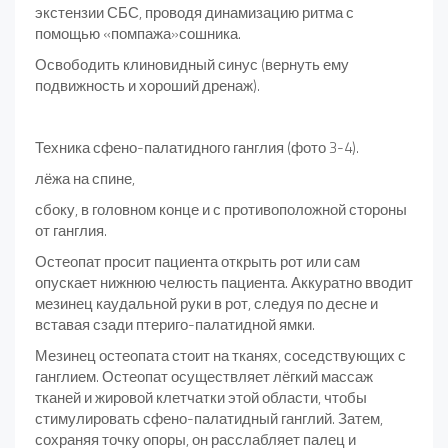
экстензии СБС, проводя динамизацию ритма с
помощью «помпажа»сошника.
Освободить клиновидный синус (вернуть ему
подвижность и хороший дренаж).
Техника сфено-палатидного ганглия (фото 3-4).
лёжа на спине,
сбоку, в головном конце и с противоположной стороны
от ганглия.
Остеопат просит пациента открыть рот или сам
опускает нижнюю челюсть пациента. Аккуратно вводит
мезинец каудальной руки в рот, следуя по десне и
вставая сзади птериго-палатидной ямки.
Мезинец остеопата стоит на тканях, соседствующих с
ганглием. Остеопат осуществляет лёгкий массаж
тканей и жировой клетчатки этой области, чтобы
стимулировать сфено-палатидный ганглий. Затем,
сохраняя точку опоры, он расслабляет палец и