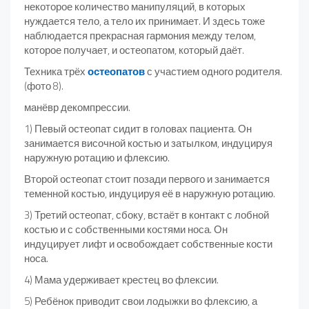
некоторое количество манипуляций, в которых
нуждается тело, а тело их принимает. И здесь тоже
наблюдается прекрасная гармония между телом,
которое получает, и остеопатом, который даёт.
Техника трёх
остеопатов
с участием одного родителя.
(фото 8).
манёвр декомпрессии.
1) Певый остеопат сидит в головах пациента. Он
занимается височной костью и затылком, индуцируя
наружную ротацию и флексию.
Второй остеопат стоит позади первого и занимается
теменной костью, индуцируя её в наружную ротацию.
3) Третий остеопат, сбоку, встаёт в контакт с лобной
костью и с собственными костями носа. Он
индуцирует лифт и освобождает собственные кости
носа.
4) Мама удерживает крестец во флексии.
5) Ребёнок приводит свои лодыжки во флексию, а