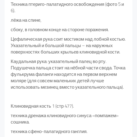
Техника птериго-палатидного освобождения (фото 5 и
6).
лёжа на спине,
сбоку, в головном конце на стороне поражения.
Цефалическая рука соит мостиком над лобной костью.
Указательный и большой пальцы – на наружных
поверхностях больших крыльев клиновидной кости.
Каудальная рука: указательный палец во рту.
Подушечка пальца стоит на нёбной части свода. Точка
фулькрума фаланги находится на первом верхнем
моляре (для совсем маленьких детей лучше
использовать мезинец вместо указательного пальца).
Клиновидная кость 1 (стр 477).
техника дренажа клиновидного синуса «помпажем»
сошника.
техника сфено-палатидного ганглия.