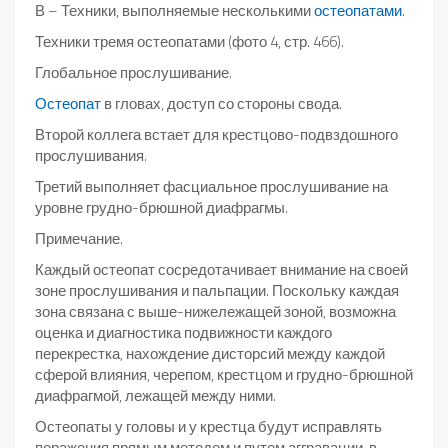
В – Техники, выполняемые несколькими
остеопатами
.
Техники тремя остеопатами (фото 4, стр. 466).
Глобальное прослушивание.
Остеопат
в гловах, доступ со стороны свода.
Второй коллега встает для крестцово-подвздошного
прослушивания.
Третий выполняет фасциальное прослушивание на
уровне грудно-брюшной диафрагмы.
Примечание.
Каждый остеопат сосредотачивает внимание на своей
зоне прослушивания и пальпации. Поскольку каждая
зона связана с выше-нижележащей зоной, возможна
оценка и диагностика подвижности каждого
перекрестка, нахождение дисторсий между каждой
сферой влияния, черепом, крестцом и грудно-брюшной
диафрагмой, лежащей между ними.
Остеопаты у головы и у крестца будут исправлять
поражения прямым методом и путем аггравации, в