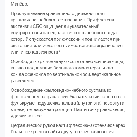
Манёвр.
Прослушивание краниального движения для
крыловидно-нёбного тестирования. При флексии-
экстензии СБС ощущает ли указательный
внутриротовой палец пластичность небного свода,
который опускается при флексии и поднимается при
экстензии, или может быть имеется зона ограничения
или гиперподвижности?
Освободить крыловидную кость от небной пирамиды,
вызвав поднимание большого гомолатерального
коыла сфеноида по вертикальной оси: вертикальное
разведение.
Освобождение крыловидно-небного сустава во
фронтальном направлении. Указательный палец на его
фулькруме, подушечка пальца (внутри рта) повернута
к щеке, т.е. наружная ротация. Найти точку равновесия,
удерживать её.
Цефалической рукой найти флексию-экстензию через
большое крыло и найти другую точку равновесия,