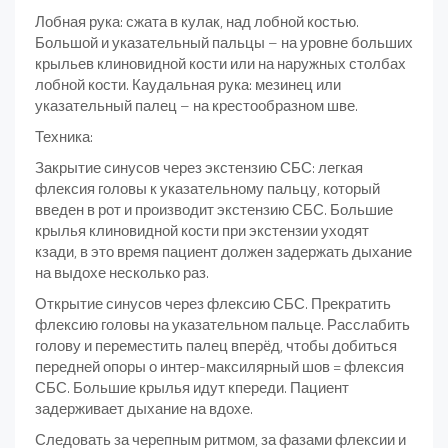
Лобная рука: сжата в кулак, над лобной костью.
Большой и указательный пальцы – на уровне больших
крыльев клиновидной кости или на наружных столбах
лобной кости. Каудальная рука: мезинец или
указательный палец – на крестообразном шве.
Техника:
Закрытие синусов через экстензию СБС: легкая
флексия головы к указательному пальцу, который
введен в рот и производит экстензию СБС. Большие
крылья клиновидной кости при экстензии уходят
кзади, в это время пациент должен задержать дыхание
на выдохе несколько раз.
Открытие синусов через флексию СБС. Прекратить
флексию головы на указательном пальце. Расслабить
голову и переместить палец вперёд, чтобы добиться
передней опоры о интер-максилярный шов = флексия
СБС. Большие крылья идут кпереди. Пациент
задерживает дыхание на вдохе.
Следовать за черепным ритмом, за фазами флексии и