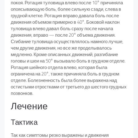
покоя. Ротация туловища влево после 10° причиняла
опоясывающую боль, более сильную сзади, слева в
грудной клетке. Ротация вправо давала боль после
движения объемом примерно в 40°. Боковой наклон
туловища влево давал боль сразу после начала
движения, вправо — после 20° объема движения.
Сгибание туловища осуществлялось намного лучше,
чем другие движения, но все же проделывалось
медленно. Кроме описанных движений, разгибание
головы и шеи на 50° вызывало боль в грудном отделе.
Ротация шейного отдела влево, которая была
ограничена на 20°, также причиняла боль в грудном
отделе. Болезненность была более выражена над
остистыми отростками от третьего до шестого грудных
позвонков.
Лечение
Тактика
Так как симптомы резко выражены и движения