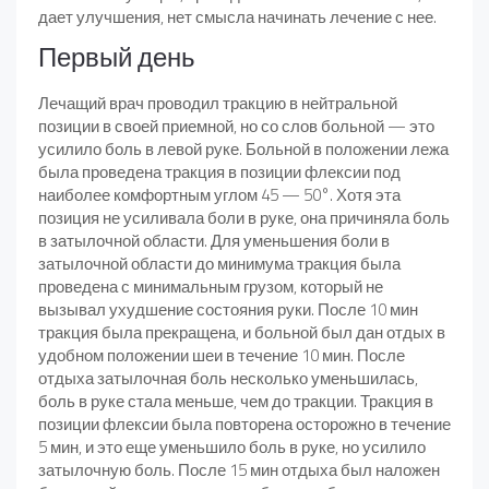
дает улучшения, нет смысла начинать лечение с нее.
Первый день
Лечащий врач проводил тракцию в нейтральной
позиции в своей приемной, но со слов больной — это
усилило боль в левой руке. Больной в положении лежа
была проведена тракция в позиции флексии под
наиболее комфортным углом 45 — 50°. Хотя эта
позиция не усиливала боли в руке, она причиняла боль
в затылочной области. Для уменьшения боли в
затылочной области до минимума тракция была
проведена с минимальным грузом, который не
вызывал ухудшение состояния руки. После 10 мин
тракция была прекращена, и больной был дан отдых в
удобном положении шеи в течение 10 мин. После
отдыха затылочная боль несколько уменьшилась,
боль в руке стала меньше, чем до тракции. Тракция в
позиции флексии была повторена осторожно в течение
5 мин, и это еще уменьшило боль в руке, но усилило
затылочную боль. После 15 мин отдыха был наложен