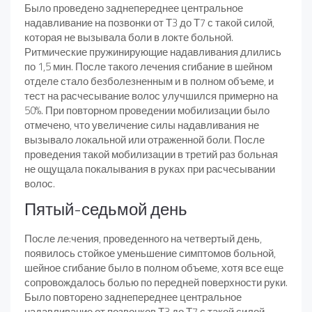
Было проведено заднепереднее центральное
надавливание на позвонки от Т3 до Т7 с такой силой,
которая не вызывала боли в локте больной.
Ритмические пружинирующие надавливания длились
по 1,5 мин. После такого лечения сгибание в шейном
отделе стало безболезненным и в полном объеме, и
тест на расчесывание волос улучшился примерно на
50%. При повторном проведении мобилизации было
отмечено, что увеличение силы надавливания не
вызывало локальной или отраженной боли. После
проведения такой мобилизации в третий раз больная
не ощущала покалывания в руках при расчесывании
волос.
Пятый-седьмой день
После ле:чения, проведенного на четвертый день,
появилось стойкое уменьшение симптомов больной,
шейное сгибание было в полном объеме, хотя все еще
сопровождалось болью по передней поверхности руки.
Было повторено заднепереднее центральное
надавливание от позвонков Т3 до Т7 с такой силой,