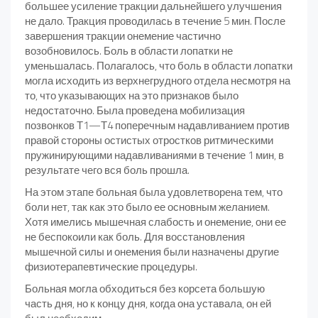
большее усиление тракции дальнейшего улучшения
не дало. Тракция проводилась в течение 5 мин. После
завершения тракции онемение частично
возобновилось. Боль в области лопатки не
уменьшалась. Полагалось, что боль в области лопатки
могла исходить из верхнегрудного отдела несмотря на
то, что указывающих на это признаков было
недостаточно. Была проведена мобилизация
позвонков Т1—Т4 поперечным надавливанием против
правой стороны остистых отростков ритмическими
пружинирующими надавливаниями в течение 1 мин, в
результате чего вся боль прошла.
На этом этапе больная была удовлетворена тем, что
боли нет, так как это было ее основным желанием.
Хотя имелись мышечная слабость и онемение, они ее
не беспокоили как боль. Для восстановления
мышечной силы и онемения были назначены другие
физиотерапевтические процедуры.
Больная могла обходиться без корсета большую
часть дня, но к концу дня, когда она уставала, он ей