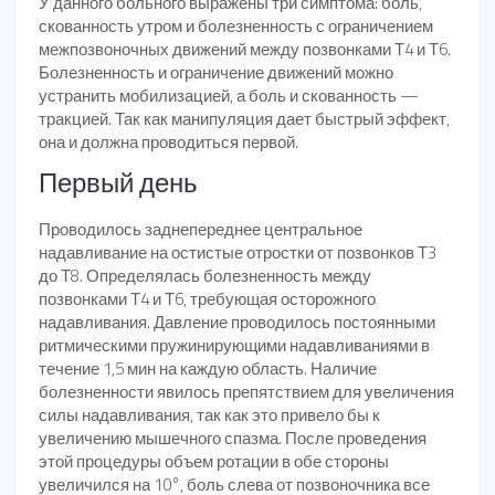
У данного больного выражены три симптома: боль,
скованность утром и болезненность с ограничением
межпозвоночных движений между позвонками Т4 и Т6.
Болезненность и ограничение движений можно
устранить мобилизацией, а боль и скованность —
тракцией. Так как манипуляция дает быстрый эффект,
она и должна проводиться первой.
Первый день
Проводилось заднепереднее центральное
надавливание на остистые отростки от позвонков Т3
до Т8. Определялась болезненность между
позвонками Т4 и Т6, требующая осторожного
надавливания. Давление проводилось постоянными
ритмическими пружинирующими надавливаниями в
течение 1,5 мин на каждую область. Наличие
болезненности явилось препятствием для увеличения
силы надавливания, так как это привело бы к
увеличению мышечного спазма. После проведения
этой процедуры объем ротации в обе стороны
увеличился на 10°, боль слева от позвоночника все