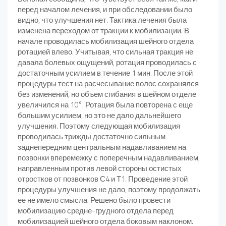
перед началом лечения, и при обследовании было
видно, что улучшения нет. Тактика лечения была
изменена переходом от тракции к мобилизации. В
начале проводилась мобилизация шейного отдела
ротацией влево. Учитывая, что сильная тракция не
давала болевых ощущений, ротация проводилась с
достаточным усилием в течение 1 мин. После этой
процедуры тест на расчесывание волос сохранялся
без изменений, но объем сгибания в шейном отделе
увеличился на 10°. Ротация была повторена с еще
большим усилием, но это не дало дальнейшего
улучшения. Поэтому следующая мобилизация
проводилась трижды достаточно сильным
заднепередним центральным надавливанием на
позвонки вперемежку с поперечным надавливанием,
направленным против левой стороны остистых
отростков от позвонков С4 и Т1. Проведение этой
процедуры улучшения не дало, поэтому продолжать
ее не имело смысла. Решено было провести
мобилизацию средне-грудного отдела перед
мобилизацией шейного отдела боковым наклоном.