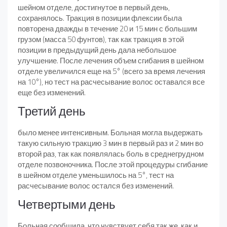
шейном отделе, достигнутое в первый день,
сохранялось. Тракция в позиции флексии была
повторена дважды в течение 20 и 15 мин с большим
грузом (масса 50 фунтов), так как тракция в этой
позиции в предыдущий день дала небольшое
улучшение. После лечения объем сгибания в шейном
отделе увеличился еще на 5° (всего за время лечения
на 10°), но тест на расчесывание волос оставался все
еще без изменений.
Третий день
было менее интенсивным. Больная могла выдержать
такую сильную тракцию 3 мин в первый раз и 2 мин во
второй раз, так как появлялась боль в среднегрудном
отделе позвоночника. После этой процедуры сгибание
в шейном отделе уменьшилось на 5°, тест на
расчесывание волос остался без изменений.
Четвертыми день
Больная сообщила, что чувствует себя так же, как и