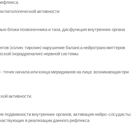
 рефлекса
ли патологической активности
е блоки позвоночника и таза, дисфункция внутренних органа
тов (холин, тирозин) нарушение баланса нейротрансмиттеров
еской (норадреналин) нервной системы.
– точек начала или конца меридианов на лице, возникающая при
кой активности.
е подвижности внутренних органов, активация нейро-сосудисты
частвующих в реализации данного рефлекса