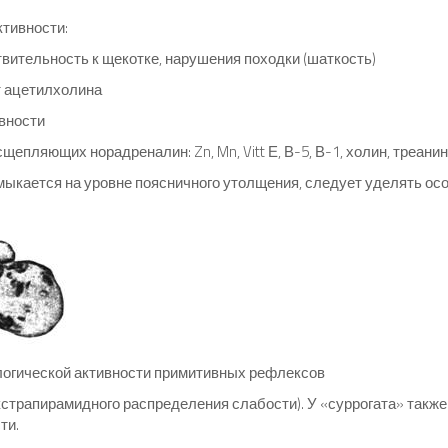
ктивности:
твительность к щекотке, нарушения походки (шаткость)
т ацетилхолина
вности
пляющих норадреналин: Zn, Mn, Vitt Е, В-5, В-1, холин, треанин
мыкается на уровне поясничного утолщения, следует уделять ос
логической активности примитивных рефлексов
страпирамидного распределения слабости). У «суррогата» также
ти.