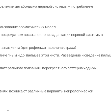
овление метаболизма нервной системы – потребление
ользование ароматических масел.
и посредством восстановления адаптации нервной системы к
ла пациента (для рефлекса паралича страха)
ание 1-ым и др. пальцев этой кисти. Разведение и сведение паль
олатерального ползания), перекрестного паттерна ходьбы.
внях, возникают различные варианты нейрологической