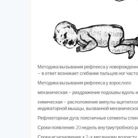
Методика вызывания рефлекса у новорожденно
– в ответ возникает сгибание пальцев ног часто
Методика вызывания рефлекса у взрослого:
механическая – раздражение подошвы вдоль и
химическая – расположение ампулы ацетилхол
индикаторной мышцы, вызванной механическо
Рефлекторная дуга: поясничные сегменты спинн
Сроки появления: 20 недель внутриутробного р
Сроки исчезновения: к 2-х месячному возрасту.