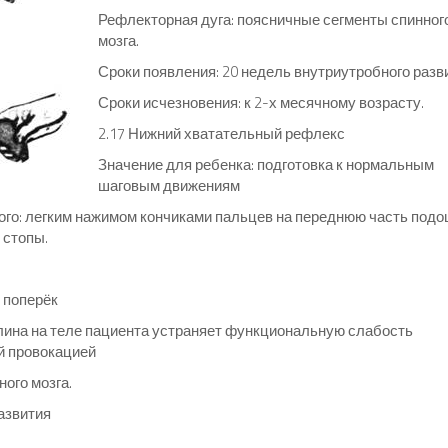
Рефлекторная дуга: поясничные сегменты спинног
мозга.
Сроки появления: 20 недель внутриутробного разв
Сроки исчезновения: к 2-х месячному возрасту.
2.17 Нижний хватательный рефлекс
Значение для ребенка: подготовка к нормальным
шаговым движениям
го: легким нажимом кончиками пальцев на переднюю часть под
 стопы.
 поперёк
ина на теле пациента устраняет функциональную слабость
й провокацией
ого мозга.
азвития