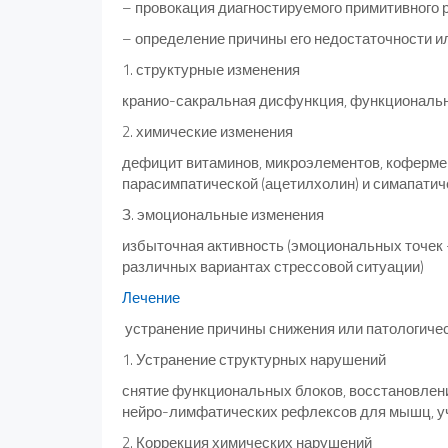
– провокация диагностируемого примитивного
– определение причины его недостаточности и
1. структурные изменения
кранио-сакральная дисфункция, функциональны
2. химические изменения
дефицит витаминов, микроэлементов, кофермен
парасимпатической (ацетилхолин) и симапатич
З. эмоциональные изменения
избыточная активность (эмоциональных точек 
различных вариантах стрессовой ситуации)
Лечение
устранение причины снижения или патологичес
1. Устранение структурных нарушений
снятие функциональных блоков, восстановлени
нейро-лимфатических рефлексов для мышц, у
2. Коррекция химических нарушений