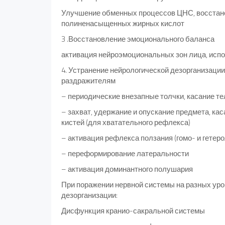
Улучшение обменных процессов ЦНС, восстан
полиненасыщенных жирных кислот
3 .Восстановление эмоционального баланса
активация нейроэмоциональных зон лица, исп
4. Устранение нейрологической дезорганизаци
раздражителям
– периодические внезапные толчки, касание те
– захват, удержание и опускание предмета, кас
кистей (для хватательного рефлекса)
– активация рефлекса ползания (гомо- и гетер
– переформирование латеральности
– активация доминантного полушария
При поражении нервной системы на разных уро
дезорганизации:
Дисфункция кранио-сакральной системы