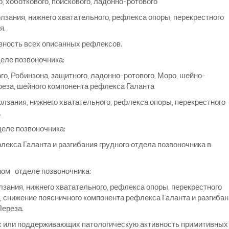
, хоботкового, поискового, ладонно-ротового
лзания, нижнего хватательного, рефлекса опоры, перекрестного
я.
вность всех описанных рефлексов.
еле позвоночника:
о, Робинзона, защитного, ладонно-ротового, Моро, шейно-
реза, шейного компонента рефлекса Галанта
лзания, нижнего хватательного, рефлекса опоры, перекрестного
.
еле позвоночника:
лекса Галанта и разгибания грудного отдела позвоночника в
ом отделе позвоночника:
зания, нижнего хватательного, рефлекса опоры, перекрестного
, снижение поясничного компонента рефлекса Галанта и разгиба
Переза.
 или поддерживающих патологическую активность примитивных