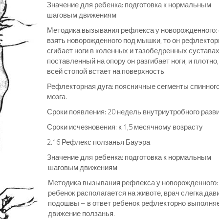
Значение для ребенка: подготовка к нормальным
шаговым движениям
Методика вызывания рефлекса у новорожденного:
взять новорожденного под мышки, то он рефлектор
сгибает ноги в коленных и тазобедренных суставах
поставленный на опору он разгибает ноги, и плотно,
всей стопой встает на поверхность.
Рефлекторная дуга: поясничные сегменты спинног
мозга.
Сроки появления: 20 недель внутриутробного разв
Сроки исчезновения: к 1,5 месячному возрасту
2.16 Рефлекс ползанья Бауэра
Значение для ребенка: подготовка к нормальным
шаговым движениям
Методика вызывания рефлекса у новорожденного:
ребенок располагается на животе, врач слегка дав
подошвы – в ответ ребенок рефлекторно выполня
движение ползанья.