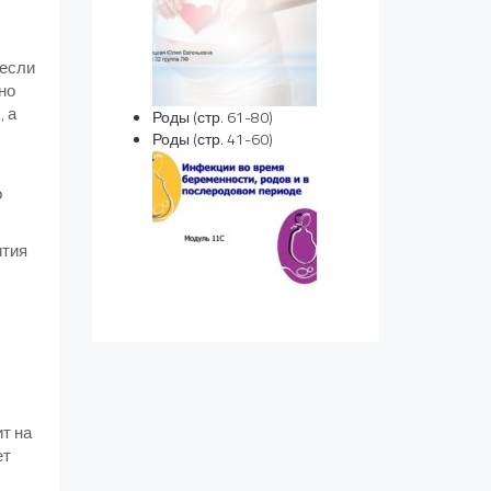
 если
но
, а
Роды (стр. 61-80)
Роды (стр. 41-60)
о
ития
ит на
ет