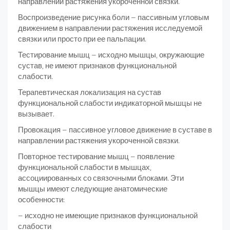
направлении рас­тяжения укороченной связки.
Воспроизведение рисунка боли – пассивным угловым
движе­нием в направлении растяжения исследуемой
связки или просто при ее пальпации.
Тестирование мышц – исходно мышцы, окружающие
сустав, не имеют признаков функциональной
слабости.
Терапевтическая локализация на сустав
функциональной сла­бости индикаторной мышцы не
вызывает.
Провокация – пассивное угловое движение в суставе в
направ­лении растяжения укороченной связки.
Повторное тестирование мышц – появление
функциональ­ной слабости в мышцах,
ассоциированных со связочными блока­ми. Эти
мышцы имеют следующие анатомические
особенности:
– исходно не имеющие признаков функциональной
слабости