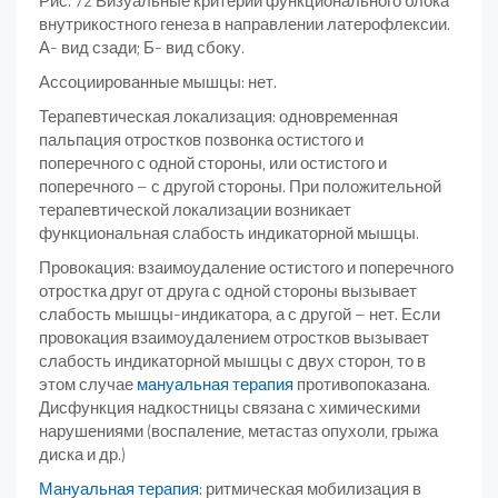
Рис. 72 Визуальные критерии функционального блока
внутрикостного генеза в направлении латерофлексии.
А- вид сзади; Б- вид сбоку.
Ассоциированные мышцы: нет.
Терапевтическая локализация: одновременная
пальпация от­ростков позвонка остистого и
поперечного с одной стороны, или остистого и
поперечного – с другой стороны. При положительной
терапевтической локализации возникает
функциональная слабость индикаторной мышцы.
Провокация: взаимоудаление остистого и поперечного
отрост­ка друг от друга с одной стороны вызывает
слабость мышцы-индикатора, а с другой – нет. Если
провокация взаимоудалением отростков вызывает
слабость индикаторной мышцы с двух сто­рон, то в
этом случае
мануальная терапия
противопоказана.
Дисфункция надкостницы связана с химическими
нарушениями (вос­паление, метастаз опухоли, грыжа
диска и др.)
Мануальная терапия
: ритмическая мобилизация в