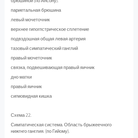
брюшиной (по Ансону).
париетальная брюшина
левый мочеточник
верхнее гипогпстрическое сплетение
подвздошная общая левая артерия
тазовый симпатический ганглий
правый мочеточник
связка, подвешивающая правый яичник
дно матки
правый яичник
сигмовидная кишка
Схема 22.
Симпатическая система. Область брыжеечного
нижгнго ганглия. (по Гийому).