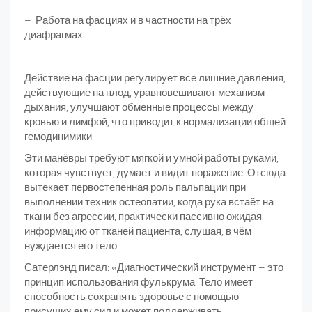
– Работа на фасциях и в частности на трёх
диафрагмах:
Действие на фасции регулирует все лишние давления,
действующие на плод, уравновешивают механизм
дыхания, улучшают обменные процессы между
кровью и лимфой, что приводит к нормализации общей
гемодинимики.
Эти манёвры требуют мягкой и умной работы руками,
которая чувствует, думает и видит поражение. Отсюда
вытекает первостепенная роль пальпации при
выполнении техник остеопатии, когда рука встаёт на
ткани без агрессии, практически пассивно ожидая
информацию от тканей пациента, слушая, в чём
нуждается его тело.
Сатерлэнд писал: «Диагностический инструмент – это
принцип использования фулькрума. Тело имеет
способность сохранять здоровье с помощью
присущих ему сил и может поддерживать