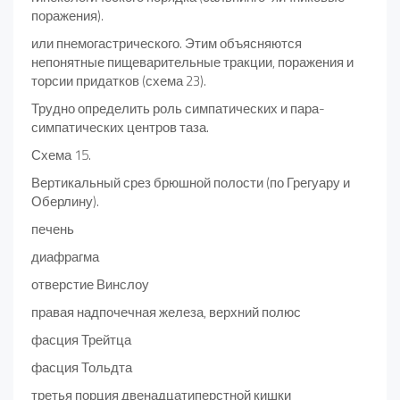
поражения).
или пнемогастрического. Этим объясняются
непонятные пищеварительные тракции, поражения и
торсии придатков (схема 23).
Трудно определить роль симпатических и пара-
симпатических центров таза.
Схема 15.
Вертикальный срез брюшной полости (по Грегуару и
Оберлину).
печень
диафрагма
отверстие Винслоу
правая надпочечная железа, верхний полюс
фасция Трейтца
фасция Тольдта
третья порция двенадцатиперстной кишки