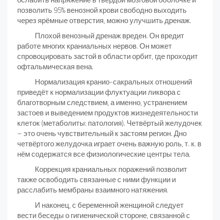
позволить 95% венозной крови свободно выходить
через ярёмные отверстия, можно улучшить дренаж.
Плохой венозный дренаж вреден. Он вредит
работе многих краниальных нервов. Он может
спровоцировать застой в области орбит, где проходит
офтальмическая вена.
Нормализация кранио-сакральных отношений
приведёт к нормализации флуктуации ликвора с
благотворным следствием, а именно, устранением
застоев и выведением продуктов жизнедеятельности
клеток (метаболиты: патология). Четвёртый желудочек
– это очень чувствительный к застоям регион. Дно
четвёртого желудочка играет очень важную роль, т. к. в
нём содержатся все физиологические центры тела.
Коррекция краниальных поражений позволит
также освободить связанные с ними функции и
расслабить мембраны взаимного натяжения.
И наконец, с беременной женщиной следует
вести беседы о гигиенической стороне, связанной с