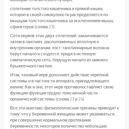
сплетение толстого кишечника и прямой кишки,
которое в своей совокупности распределяется по
мышцам толстого кишечника за исключением мышц
сфинктеров (схема 23).
Сети нервов этих двух сплетений заканчиваются
затем в ганглиях, расположенных вплотную к
внутренним органам: пост-ганглионарные волокна
берут начало и сходятся, придя в истинную
симпатическую сеть, берущую начало из нижнего
брыжеечного ганглия.
Итак, тазовый нерв дополняет действие черепной
системы и в частности аппарата, принадлежащего
вагине. Как и она, этот нерв противопоставляет свою
функцию функции грудно-поясничной части
органической системы (схема 23 и 24).
Все эти анатомо-физиологические причины приводят к
тому, что у беременной женщины может развиваться,
при совершенно нормальном протекании
беременности, некоторое количество небольших