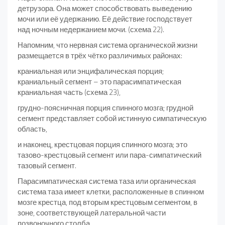
детрузора. Она может способствовать выведению
мочи или её удержанию. Её действие господствует
над ночным недержанием мочи. (схема 22).
Напомним, что нервная система органической жизни
размещается в трёх чётко различимых районах:
краниальная или энцифалическая порция;
краниальный сегмент – это парасимпатическая
краниальная часть (схема 23),
грудно-поясничная порция спинного мозга; грудной
сегмент представляет собой истинную симпатическую
область,
и наконец, крестцовая порция спинного мозга; это
тазово-крестцовый сегмент или пара-симпатический
тазовый сегмент.
Парасимпатическая система таза или органическая
система таза имеет клетки, расположенные в спинном
мозге крестца, под вторым крестцовым сегментом, в
зоне, соответствующей латеральной части
позвоночного столба.