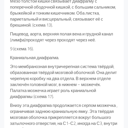
Мезо толстой кишки связывает диафрагму с
поперечной ободочной кишкой, с большим сальником,
брыжейкой и тонким кишечником. Оба листка,
париетальный и висцеральный, связывают её с
брюшиной. (схема 13).
Пищевод, аорта, верхняя полая вена и грудной канал
(лимфа)проходят через проходят через неё.
9 (схема 16).
Краниальная диафрагма.
Это мембранозная внутричерепная система твёрдой,
образованная твёрдой мозговой оболочкой. Она делит
черепную коробку на два отдела. В верхнем отделе
заключён головной мозг, в нижнем – мозжечёк.
Палатка мозжечка играет роль краниальной
диафрагмы (схема 17).
Внизу эта диафрагма продолжается серпом мозжечка ,
ограничивая заднюю краниальную ямку. Эта твёрдая
мозговая оболочка прикрепляется вокруг большого
затылочного отверстия, на С1-С2, иногда на С3, внутри