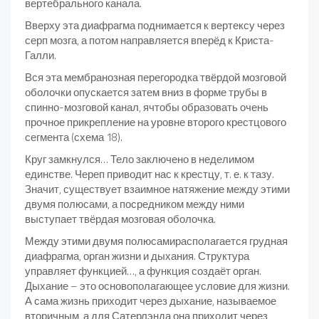
вертебрального канала.
Вверху эта диафрагма поднимается к вертексу через
серп мозга, а потом направляется вперёд к Криста-
Галли.
Вся эта мембранозная перегородка твёрдой мозговой
оболочки опускается затем вниз в форме трубы в
спинно-мозговой канал, ячтобы образовать очень
прочное прикрепление на уровне второго крестцового
сегмента (схема 18).
Круг замкнулся… Тело заключено в неделимом
единстве. Череп приводит нас к крестцу, т. е. к тазу.
Значит, существует взаимное натяжение между этими
двумя полюсами, а посредником между ними
выступает твёрдая мозговая оболочка.
Между этими двумя полюсамирасполагается грудная
диафрагма, орган жизни и дыхания. Структура
управляет функцией…, а функция создаёт орган.
Дыхание – это основополагающее условие для жизни.
А сама жизнь приходит через дыхание, называемое
вторичным, а для Сатерлэнда она приходит через