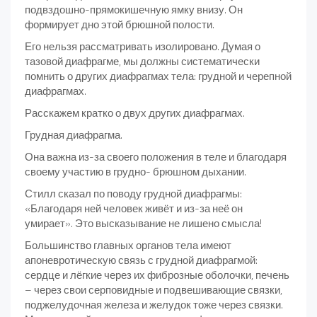
подвздошно-прямокишечную ямку внизу. Он
формирует дно этой брюшной полости.
Его нельзя рассматривать изолировано. Думая о
тазовой диафрагме, мы должны систематически
помнить о других диафрагмах тела: грудной и черепной
диафрагмах.
Расскажем кратко о двух других диафрагмах.
Грудная диафрагма.
Она важна из-за своего положения в теле и благодаря
своему участию в грудно- брюшном дыхании.
Стилл сказал по поводу грудной диафрагмы:
«Благодаря ней человек живёт и из-за неё он
умирает». Это высказывание не лишено смысла!
Большинство главных органов тела имеют
апоневротическую связь с грудной диафрагмой:
сердце и лёгкие через их фиброзные оболочки, печень
– через свои серповидные и подвешивающие связки,
поджелудочная железа и желудок тоже через связки.