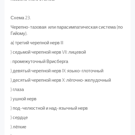
Схема 23.
Черепно-тазовая или парасимпатическая система (по
Гийому).
а) третий черепной нерв III
) седьмой черепной нерв VII: лицевой
: промежуточный Врисберга
) девятый черепной нерв IX: языко-глоточный
) десятый черепной нерв X: лёгочно-желудочный
) глаза
) ушной нерв
) под-челюстной и над-язычный нерв
) сердце
) лёгкие