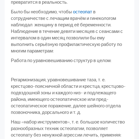
превратится в реальность.
Было бы необходимо, чтобы
остеопат
в
сотрудничестве с лечащим врачём и гинекологом
наблюдал женщину в период её беременности.
Наблюдение в течение девяти месяцев с сеансами с
интервалом в один месяц позволили бы ему
выполнить серьёзную профилактическую работу по
многим параметрам:
Работа по уравновешиванию структур в целом:
Регармонизация, уравновешивание таза, т. е.
крестцово-поясничной области и крестца, крестцово-
подвздошной зоны и каждого низ- и подлежащего
района, имеющего остеопатическое или пред-
остеопатическое поражение, далее шейного отдела
позвоночника, дорсального и т. д.
Наш «набор инструментов», т. е. большое количество
разнообразных техник остеопатии, позволяет
остеопату без ненужной агрессии лечить, применяя: