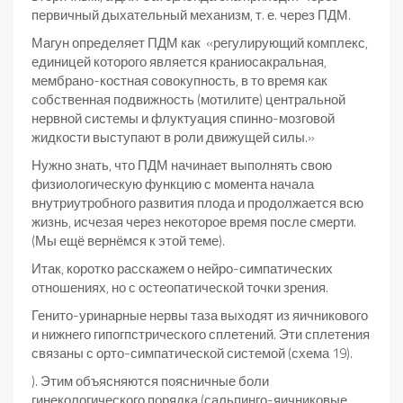
первичный дыхательный механизм, т. е. через ПДМ.
Магун определяет ПДМ как «регулирующий комплекс,
единицей которого является краниосакральная,
мембрано-костная совокупность, в то время как
собственная подвижность (мотилите) центральной
нервной системы и флуктуация спинно-мозговой
жидкости выступают в роли движущей силы.»
Нужно знать, что ПДМ начинает выполнять свою
физиологическую функцию с момента начала
внутриутробного развития плода и продолжается всю
жизнь, исчезая через некоторое время после смерти.
(Мы ещё вернёмся к этой теме).
Итак, коротко расскажем о нейро-симпатических
отношениях, но с остеопатической точки зрения.
Генито-уринарные нервы таза выходят из яичникового
и нижнего гипогпстрического сплетений. Эти сплетения
связаны с орто-симпатической системой (схема 19).
). Этим объясняются поясничные боли
гинекологического порядка (сальпинго-яичниковые