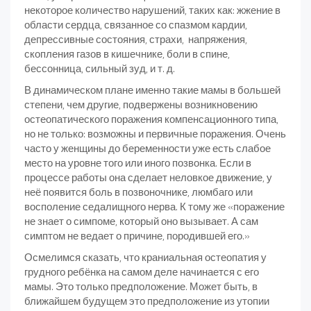
некоторое количество нарушений, таких как: жжение в
области сердца, связанное со спазмом кардии,
депрессивные состояния, страхи, напряжения,
скопления газов в кишечнике, боли в спине,
бессонница, сильный зуд, и т. д.
В динамическом плане именно такие мамы в большей
степени, чем другие, подвержены возникновению
остеопатического поражения компенсационного типа,
но не только: возможны и первичные поражения. Очень
часто у женщины до беременности уже есть слабое
место на уровне того или иного позвонка. Если в
процессе работы она сделает неловкое движение, у
неё появится боль в позвоночнике, люмбаго или
восполение седалищного нерва. К тому же «поражение
не знает о симпоме, который оно вызывает. А сам
симптом не ведает о причине, породившей его.»
Осмелимся сказать, что краниальная остеопатия у
грудного ребёнка на самом деле начинается с его
мамы. Это только предположение. Может быть, в
ближайшем будущем это предположение из утопии