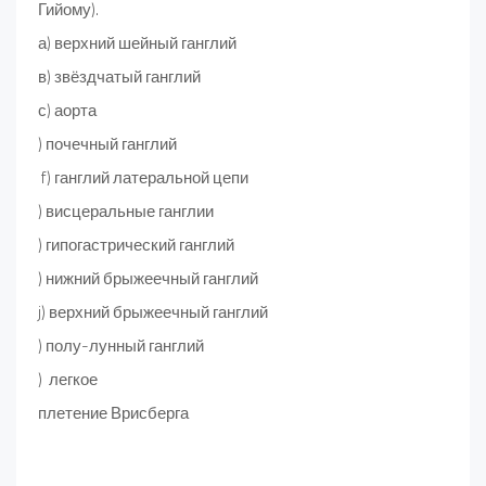
Гийому).
а) верхний шейный ганглий
в) звёздчатый ганглий
с) аорта
) почечный ганглий
f) ганглий латеральной цепи
) висцеральные ганглии
) гипогастрический ганглий
) нижний брыжеечный ганглий
j) верхний брыжеечный ганглий
) полу-лунный ганглий
) легкое
плетение Врисберга