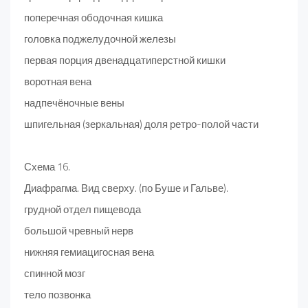
поперечная ободочная кишка
головка поджелудочной железы
первая порция двенадцатиперстной кишки
воротная вена
надпечёночные вены
шпигельная (зеркальная) доля ретро-полой части
Схема 16.
Диафрагма. Вид сверху. (по Буше и Гальве).
грудной отдел пищевода
большой чревный нерв
нижняя гемиацигосная вена
спинной мозг
тело позвонка