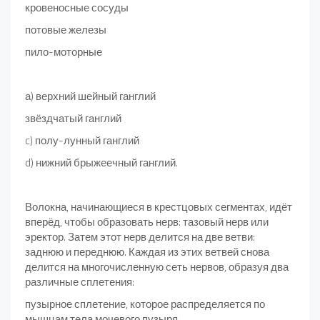
кровеносные сосуды
потовые железы
пило-моторные
а) верхний шейный ганглий
звёздчатый ганглий
c) полу-лунный ганглий
d) нижний брыжеечный ганглий.
Волокна, начинающиеся в крестцовых сегментах, идёт
вперёд, чтобы образовать нерв: тазовый нерв или
эректор. Затем этот нерв делится на две ветви:
заднюю и переднюю. Каждая из этих ветвей снова
делится на многочисленную сеть нервов, образуя два
различные сплетения:
пузырное сплетение, которое распределяется по
мышцам тела мочевого пузыря,