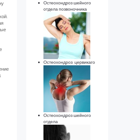
Остеохондроз шейного
ну
отдела позвоночника
кой.
ая
ные
е
Остеохондроз: цервикаго
ение
к
Остеохондроз шейного
отдела