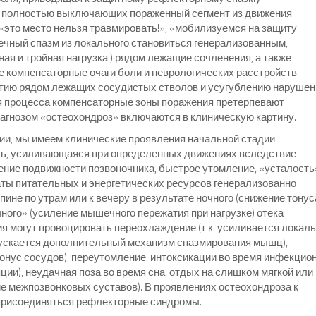
 полностью выключающих пораженный сегмент из движения.
 «это место нельзя травмировать!», «мобилизуемся на защиту
шечный спазм из локального становиться генерализованным,
ная и тройная нагрузка!) рядом лежащие сочленения, а также
компенсаторные очаги боли и неврологических расстройств.
тию рядом лежащих сосудистых стволов и усугублению нарушен
ия процесса компенсаторные зоны поражения претерпевают
агнозом «остеохондроз» включаются в клиническую картину.
ии, мы имеем клинические проявления начальной стадии
оль, усиливающаяся при определенных движениях вследствие
чение подвижности позвоночника, быстрое утомление, «усталость
ты питательных и энергетических ресурсов генерализованно
ине по утрам или к вечеру в результате ночного (снижение тонус
чного» (усиление мышечного пережатия при нагрузке) отека
я могут провоцировать переохлаждение (т.к. усиливается локал
пускается дополнительный механизм спазмирования мышц),
онус сосудов), переутомление, интоксикации во время инфекцио
ии), неудачная поза во время сна, отдых на слишком мягкой или
е межпозвонковых суставов). В проявлениях остеохондроза к
 присоединяться рефлекторные синдромы.