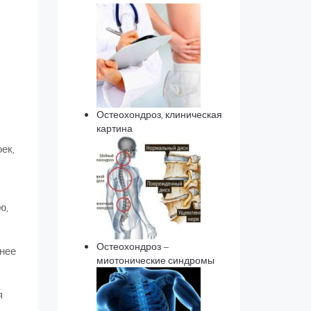
Остеохондроз, клиническая
картина
ек,
ю,
Остеохондроз –
ннее
миотонические синдромы
я