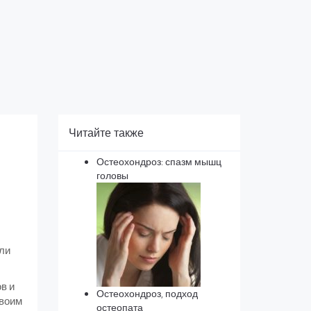
Читайте также
Остеохондроз: спазм мышц
головы
ли
в и
Остеохондроз, подход
своим
остеопата