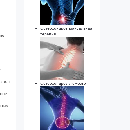
Остеохондроз, мануальная
терапия
ия
»
а вен
Остеохондроз: люмбаго
ьное
нных