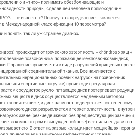
здоровлению и «тихо» принимать обезболивающие и
ьновидность природы, сделавшей человека прямоходячим.
ОЗ – не известен?! Почему это определение – является
ет в Международной классификации 10 пересмотра?
 и понять, так ли уж страшен диагноз.
дроз) происходит от греческого osteon кость + chóndros хрящ +
 заболевание позвоночника, поражающее межпозвонковый диск,
ки. Поражение проявляется в виде разрушений хрящевых просло
нцированной соединительной тканью. Все начинается с
длительных нерациональных осевых нагрузок на позвоночник
ьные или спортивные нагрузки) происходит регулярная
озрастом сосудистое русло, питающее диск претерпевает редукци
важных веществ в диск осуществляется медленным методом
ю становится ниже, и диск начинает подвергаться постепенному
звонкового диска разрыхляется и теряет эластичность, внутре
нагрузок извне (резкие движения без предшествующей разминки,
ение за компьютером в вынужденной позе) все сильнее давит на
разрывает его. В ответ на разрыв кольца идет мощнейшая нервна
роля, приводящая к защитному рефлекторному спазму