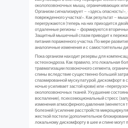
околопозвоночных мышц, ограничивающих или
Организм сигнализирует – «здесь опасность!»,
поврежденного участка!». Как результат – мы
перегружаются (теперь на них приходится двой
отдаленные регионы – формируются вторичные 
Защитный мышечный спазм приводит к пережа
питания пораженного участка. По мере развит
аналогичные изменения и с самостоятельны ди
Пока организм находит резервы для компенсац
остеохондроза. Как правило, это локальная б
травматизации позвоночного сегмента, ограни
спины вследствие существенно большей затра
спазмированной мускулатурой, дискомфорт в сп
ночью усиливает застой крови) или «перегрузо
околопозвоночных тканей. Ухудшение состояни
воспаление), психоэмоциональный стресс (за
изменения атмосферного давления (меняется т
болезней (усиление расстройств микроциркуляц
жесткой постели (дополнительное блокировани
локальному дискомфорту в шее и спине могут