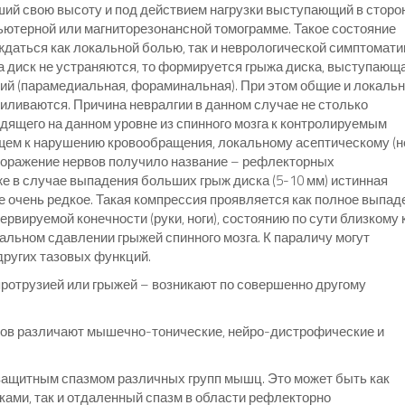
ий свою высоту и под действием нагрузки выступающий в сторо
пьютерной или магниторезонансной томограмме. Такое состояние
даться как локальной болью, так и неврологической симптомати
 диск не устраняются, то формируется грыжа диска, выступающ
ий (парамедиальная, фораминальная). При этом общие и локаль
иливаются. Причина невралгии в данном случае не столько
дящего на данном уровне из спинного мозга к контролируемым
щем к нарушению кровообращения, локальному асептическому (н
 поражение нервов получило название – рефлекторных
е в случае выпадения больших грыж диска (5-10 мм) истинная
е очень редкое. Такая компрессия проявляется как полное выпад
рвируемой конечности (руки, ноги), состоянию по сути близкому 
ральном сдавлении грыжей спинного мозга. К параличу могут
других тазовых функций.
ротрузией или грыжей – возникают по совершенно другому
ов различают мышечно-тонические, нейро-дистрофические и
защитным спазмом различных групп мышц. Это может быть как
ами, так и отдаленный спазм в области рефлекторно