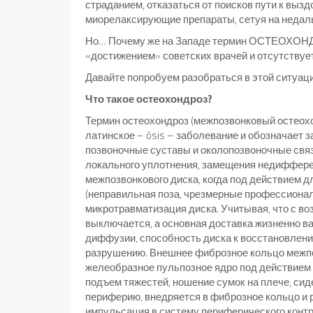
страданием, отказаться от поисков пути к вы
миорелаксирующие препараты, сетуя на недал
Но… Почему же на Западе термин ОСТЕОХОНДР
«достижением» советских врачей и отсутству
Давайте попробуем разобраться в этой ситуации
Что такое остеохондроз?
Термин остеохондроз (межпозвонковый остеохон
латинское – ōsis – заболевание и обозначает
позвоночные суставы и околопозвоночные связ
локального уплотнения, замещения недиффере
межпозвонкового диска, когда под действием 
(неправильная поза, чрезмерные профессионал
микротравматизация диска. Учитывая, что с в
выключается, а основная доставка жизненно 
диффузии, способность диска к восстановлени
разрушению. Внешнее фиброзное кольцо межпо
желеобразное пульпозное ядро под действием 
подъем тяжестей, ношение сумок на плече, сид
периферию, внедряется в фиброзное кольцо и 
импульсация в систему периферического конт