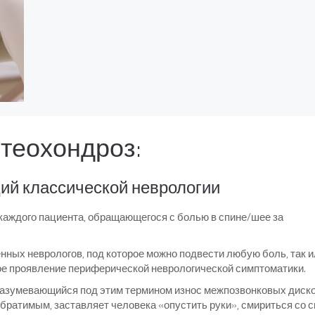
теохондроз:
ций классической неврологии
каждого пациента, обращающегося с болью в спине/шее за
ных неврологов, под которое можно подвести любую боль, так и
ое проявление периферической неврологической симптоматики.
дразумевающийся под этим термином износ межпозвонковых диско
братимым, заставляет человека «опустить руки», смириться со 