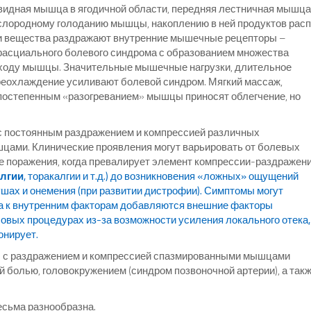
видная мышца в ягодичной области, передняя лестничная мышца
ислородному голоданию мышцы, накоплению в ней продуктов расп
ти вещества раздражают внутренние мышечные рецепторы –
фасциального болевого синдрома с образованием множества
 ходу мышцы. Значительные мышечные нагрузки, длительное
реохлаждение усиливают болевой синдром. Мягкий массаж,
с постепенным «разогреванием» мышцы приносят облегчение, но
с постоянным раздражением и компрессией различных
ами. Клинические проявления могут варьировать от болевых
ле поражения, когда превалирует элемент компрессии-раздражен
лгии
, торакалгии и т.д.) до возникновения «ложных» ощущений
 ушах и онемения (при развитии дистрофии). Симптомы могут
да к внутренним факторам добавляются внешние факторы
ловых процедурах из-за возможности усиления локального отека,
онирует.
 с раздражением и компрессией спазмированными мышцами
й болью, головокружением (синдром позвоночной артерии), а так
есьма разнообразна.