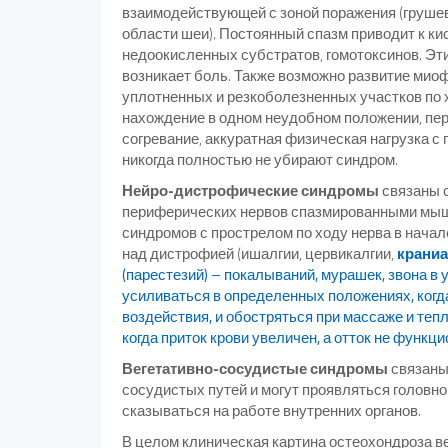
взаимодействующей с зоной поражения (груше
области шеи). Постоянный спазм приводит к к
недоокисленных субстратов, гомотоксинов. Э
возникает боль. Также возможно развитие мио
уплотненных и резкоболезненных участков по
нахождение в одном неудобном положении, пе
согревание, аккуратная физическая нагрузка 
никогда полностью не убирают синдром.
Нейро-дистрофические синдромы
связаны 
периферических нервов спазмированными мышц
синдромов с прострелом по ходу нерва в нача
над дистрофией (ишалгии, цервикалгии,
краниа
(парестезий) – покалываний, мурашек, звона в
усиливаться в определенных положениях, ког
воздействия, и обостряться при массаже и теп
когда приток крови увеличен, а отток не функци
Вегетативно-сосудистые синдромы
связаны
сосудистых путей и могут проявляться головно
сказываться на работе внутренних органов.
В целом клиническая картина остеохондроза в