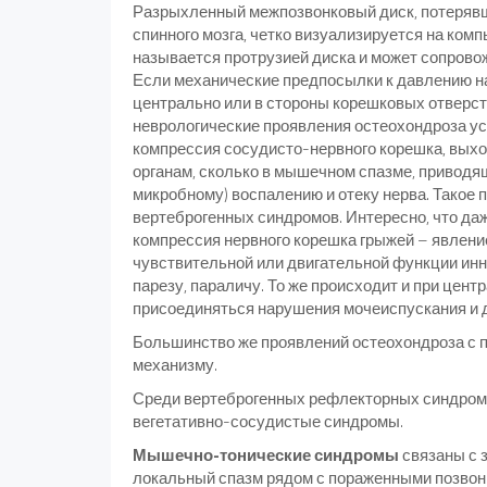
Разрыхленный межпозвонковый диск, потерявш
спинного мозга, четко визуализируется на ком
называется протрузией диска и может сопровож
Если механические предпосылки к давлению на
центрально или в стороны корешковых отверст
неврологические проявления остеохондроза ус
компрессия сосудисто-нервного корешка, выхо
органам, сколько в мышечном спазме, приводя
микробному) воспалению и отеку нерва. Такое
вертеброгенных синдромов. Интересно, что даж
компрессия нервного корешка грыжей – явлени
чувствительной или двигательной функции инне
парезу, параличу. То же происходит и при цент
присоединяться нарушения мочеиспускания и 
Большинство же проявлений остеохондроза с п
механизму.
Среди вертеброгенных рефлекторных синдром
вегетативно-сосудистые синдромы.
Мышечно-тонические синдромы
связаны с 
локальный спазм рядом с пораженными позвонк