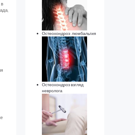
 в
ада,
Остеохондроз: люмбальгия
ия
Остеохондроз взгляд
невролога
же