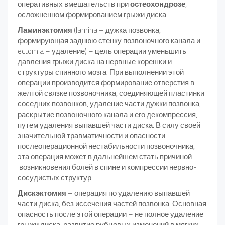
оперативных вмешательств при
остеохондрозе
,
осложненном формированием грыжи диска.
Ламинэктомия
(lamina – дужка позвонка,
формирующая заднюю стенку позвоночного канала и
ectomia – удаление) – цель операции уменьшить
давления грыжи диска на нервные корешки и
структуры спинного мозга. При выполнении этой
операции производится формирование отверстия в
желтой связке позвоночника, соединяющей пластинки
соседних позвонков, удаление части дужки позвонка,
раскрытие позвоночного канала и его декомпрессия,
путем удаления выпавшей части диска. В силу своей
значительной травматичности и опасности
послеоперационной нестабильности позвоночника,
эта операция может в дальнейшем стать причиной
возникновения болей в спине и компрессии нервно-
сосудистых структур.
Дискэктомия
– операция по удалению выпавшей
части диска, без иссечения частей позвонка. Основная
опасность после этой операции – не полное удаление
грыжи диска, развитие рубцовых изменений в мягких