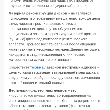
положительные результаты лишь в 80% процентов
случаев и не защищены рецидива заболевания.
Лазерная реконструкция дисков
– не является
полноценным оперативным вмешательством. Ее цель
стимулировать рост хрящевых клеток и
восстановление диска путем облучения его
специальным лазером, через хирургический прокол
(пункцию) диска под контролем рентгеновского
аппарата. Процесс восстановления после операции
может занимать несколько месяцев. Данная методика
находится в стадии накопления клинического
материала и анализа эффективности.
Существует
техника
лазерной деструкции дисков
–
цель которой выжигание (выпаривание) ткани диска, с
созданием условий для последующего его замещения
плотной соединительной тканью.
Деструкция фасеточных нервов
– это
хирургическое вмешательство, направленное на
инактивирование (выключение) болевых рецепторов в
области межпозвонковых суставов (фасеточных