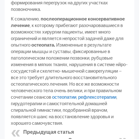
формирования перегрузок на других участках
позвоночника.
К сожалению,
послеоперационное консервативное
лечение
, к которому прибегают разочаровавшиеся в
возможностях хирургии пациенты, имеет много
ограничений и является непростой задачей даже для
опытного
остеопата
.
Измененные в результате
операции мышцы и суставы, фиксированные в
патологическом положении позвонки, рубцовые
изменения в мягких тканях, нарушения в системе нйро-
сосудистой и скелетно-мышечной саморегуляции –
все это требует длительного восстановительного
остеопатического лечения. Но все же возможности
человеческого тела очень велики, и при правильном
сочетании сеансов
остеопатии
,
рефлексотерапии
,
гирудотерапии и самостоятельной домашней
спиральной гимнастики, подобранной врачом,
появляется шанс на восстановление здоровья и
хорошего самочувствия.
Предыдущая статья