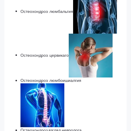
Остеохондроз: люмбальгия
Остеохондроз: цервикаго
Остеохондроз: люмбоишиалгия
Остеохондроз взгляд невролога