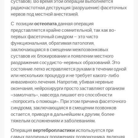
суставов). Во время этой операции выполняется
радиочастотная деструкция (разрушение) фасеточных
нервов под местной анестезией.
С позиции
остеопата
данная операция
представляется крайне сомнительной, так как во-
первых фасеточный синдром – это чисто
функциональная, обратимая патология,
заключающаяся в смещении межпозвонковых
суставов их блокировании и появлении местного
раздражения сосудисто-нервных образований. Это
состояние легко исправляется руками в течении одной
или нескольких процедур и не требует какого-либо
инвазивного лечения. Напротив, убивая нервные
окончания, нейрохирурги просто заставляют организм
«замолчать», навсегда лишают его способности
«попросить о помощи». При этом причина фасеточного
синдрома, заключающаяся в смещении позвонков
остается, приводя в дальнейшем к другим, более
тяжелым осложнениям и заболеваниям.
Операция
вертебропластики
используется при
самых различных поражениях позвоночника, включая