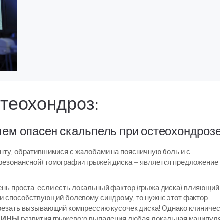
теохондроз:
чем опасен скальпель при остеохондроз
нту, обратившимися с жалобами на поясничную боль и с
резонансной) томографии грыжей диска – является предложение
нь проста: если есть локальный фактор (грыжа диска) влияющий
и способствующий болевому синдрому, то нужно этот фактор
отрезать вызывающий компрессию кусочек диска! Однако клиниче
ЧИНЫ
развития грыжевого выпадения любая локальная манипул