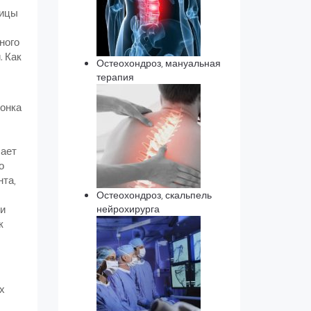
ницы
ного
. Как
Остеохондроз, мануальная
терапия
вонка
чает
о
нта,
Остеохондроз, скальпель
ми
нейрохирурга
к
х