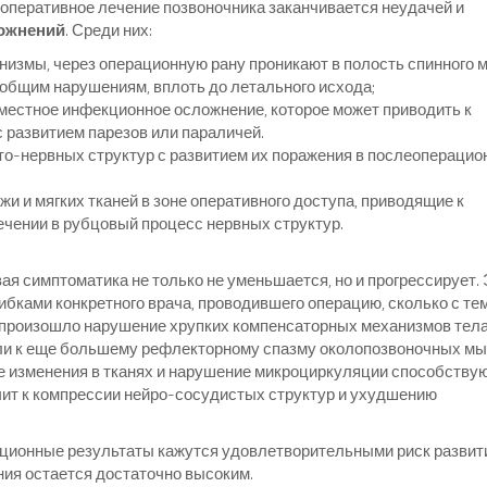
 оперативное лечение позвоночника заканчивается неудачей и
ожнений
. Среди них:
низмы, через операционную рану проникают в полость спинного м
 общим нарушениям, вплоть до летального исхода;
естное инфекционное осложнение, которое может приводить к
 развитием парезов или параличей.
о-нервных структур с развитием их поражения в послеоперацио
 и мягких тканей в зоне оперативного доступа, приводящие к
чении в рубцовый процесс нервных структур.
ая симптоматика не только не уменьшается, но и прогрессирует.
ибками конкретного врача, проводившего операцию, сколько с тем
 произошло нарушение хрупких компенсаторных механизмов тела
ли к еще большему рефлекторному спазму околопозвоночных м
 изменения в тканях и нарушение микроциркуляции способству
ачит к компрессии нейро-сосудистых структур и ухудшению
ационные результаты кажутся удовлетворительными риск развит
ия остается достаточно высоким.