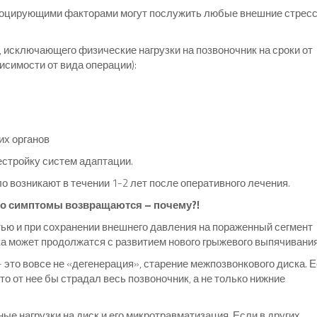
воцирующими факторами могут послужить любые внешние стрес
 исключающего физические нагрузки на позвоночник на сроки от
исимости от вида операции):
их органов
естройку систем адаптации.
 возникают в течении 1-2 лет после оперативного лечения.
 но симптомы возвращаются – почему?!
тью и при сохранении внешнего давления на пораженный сегмент
а может продолжатся с развитием нового грыжевого выпячивания
 это вовсе не «дегенерация», старение межпозвонкового диска. 
 от нее бы страдал весь позвоночник, а не только нижние
е нагрузки на диск и его микротравматизация. Если в других