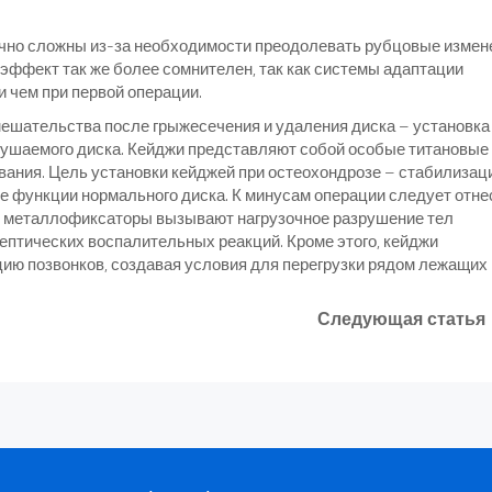
очно сложны из-за необходимости преодолевать рубцовые измен
 эффект так же более сомнителен, так как системы адаптации
 чем при первой операции.
ешательства после грыжесечения и удаления диска – установка
рушаемого диска. Кейджи представляют собой особые титановые
ния. Цель установки кейджей при остеохондрозе – стабилизац
ие функции нормального диска. К минусам операции следует отне
гие металлофиксаторы вызывают нагрузочное разрушение тел
ептических воспалительных реакций. Кроме этого, кейджи
ию позвонков, создавая условия для перегрузки рядом лежащих 
Следующая статья