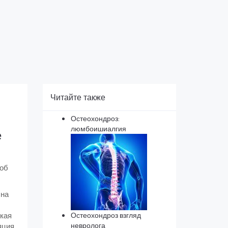
Читайте также
Остеохондроз:
люмбоишиалгия
е
 об
 на
ская
Остеохондроз взгляд
невролога
яция