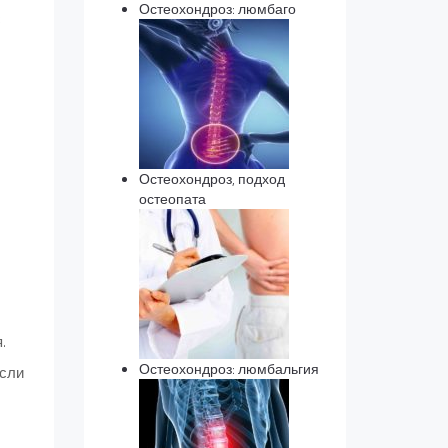
Остеохондроз: люмбаго
с
Остеохондроз, подход
остеопата
.
Остеохондроз: люмбальгия
Если