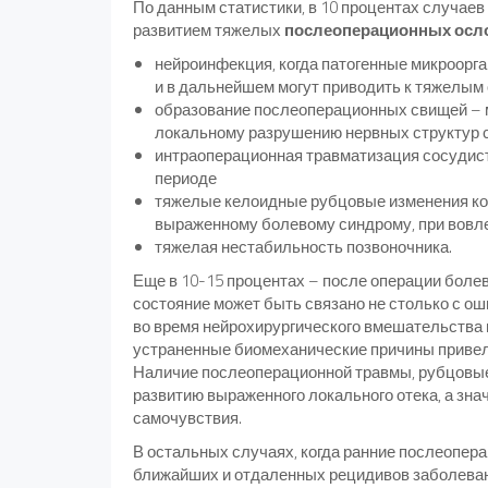
По данным статистики, в 10 процентах случаев
развитием тяжелых
послеоперационных осл
нейроинфекция, когда патогенные микроорга
и в дальнейшем могут приводить к тяжелым
образование послеоперационных свищей – м
локальному разрушению нервных структур с
интраоперационная травматизация сосудист
периоде
тяжелые келоидные рубцовые изменения кожи
выраженному болевому синдрому, при вовле
тяжелая нестабильность позвоночника.
Еще в 10-15 процентах – после операции болев
состояние может быть связано не столько с ош
во время нейрохирургического вмешательства
устраненные биомеханические причины приве
Наличие послеоперационной травмы, рубцовые
развитию выраженного локального отека, а зн
самочувствия.
В остальных случаях, когда ранние послеопер
ближайших и отдаленных рецидивов заболеван