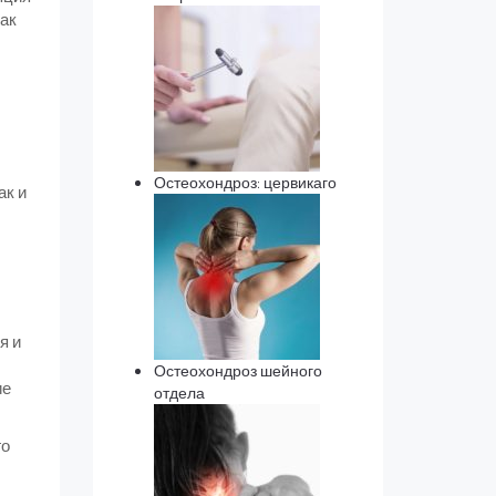
ак
Остеохондроз: цервикаго
ак и
я и
Остеохондроз шейного
ие
отдела
го