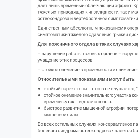
дает лишь временный облегчающий эффект. Кро
тяжелых, приводящих к инвалидности, так и 
остеохондроза и вертеброгенной симптоматики
Единственным абсолютным показанием к опер
симптоматики тяжелого сдавления грыжей диска
Для поясничного отдела в таких случаях ха
– нарушение работы тазовых органов – наруше
учащение этих процессов.
– стойкое онемение в промежности и снижение
Относительными показаниями могут быть:
стойкий парез стопы – стопа не слушается, 
стойкое онемение значительного участка ко
времени суток – и днем и ночью.
быстрое развитие мышечной атрофии (поте
мышечной силы
Во всех остальных случаях, консервативное па
болевого синдрома остеохондроза является бо