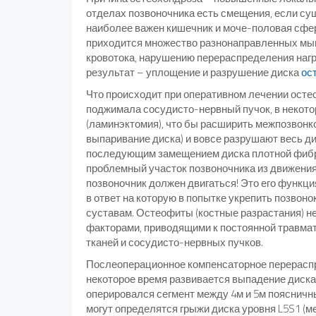
отделах позвоночника есть смещения, если сущ
наиболее важен кишечник и моче-половая сфера,
приходится множество разнонаправленных мыш
кровотока, нарушению перераспределения нагр
результат – уплощение и разрушение диска
ос
Что происходит при оперативном лечении остео
поджимала сосудисто-нервный пучок, в некото
(ламинэктомия), что бы расширить межпозвонк
выпаривание диска) и вовсе разрушают весь д
последующим замещением диска плотной фибро
проблемный участок позвоночника из движения
позвоночник должен двигаться! Это его функци
в ответ на которую в попытке укрепить позво
суставам. Остеофиты (костные разрастания) н
факторами, приводящими к постоянной травмат
тканей и сосудисто-нервных пучков.
Послеоперационное компенсаторное перераспре
некоторое время развивается выпадение диска 
оперировался сегмент между 4м и 5м поясничн
могут определятся грыжи диска уровня L5S1 (м