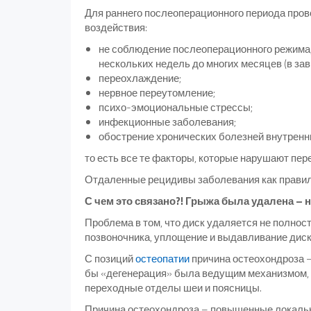
Для раннего послеоперационного периода про
воздействия:
не соблюдение послеоперационного режима,
нескольких недель до многих месяцев (в зав
переохлаждение;
нервное переутомление;
психо-эмоциональные стрессы;
инфекционные заболевания;
обострение хронических болезней внутренн
то есть все те факторы, которые нарушают пер
Отдаленные рецидивы заболевания как правило
С чем это связано?! Грыжа была удалена –
Проблема в том, что диск удаляется не полнос
позвоночника, уплощение и выдавливание диск
С позиций
остеопатии
причина остеохондроза –
бы «дегенерация» была ведущим механизмом, то
переходные отделы шеи и поясницы.
Причина остеохондроза – повышенные локальны