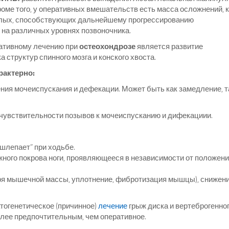
ме того, у оперативных вмешательств есть масса осложнений, к
малых, способствующих дальнейшему прогрессированию
 на различных уровнях позвоночника.
ативному лечению при
остеохондрозе
является развитие
 структур спинного мозга и конского хвоста.
рактерно:
ния мочеиспускания и дефекации. Может быть как замедление, т
 чувствительности позывов к мочеиспусканию и дифекациии.
“шлепает” при ходьбе.
жного покрова ноги, проявляющееся в независимости от положени
ря мышечной массы, уплотнение, фибротизация мышцы), снижен
тогенетическое (причинное)
лечение
грыж диска и вертеброгенно
лее предпочтительным, чем оперативное.