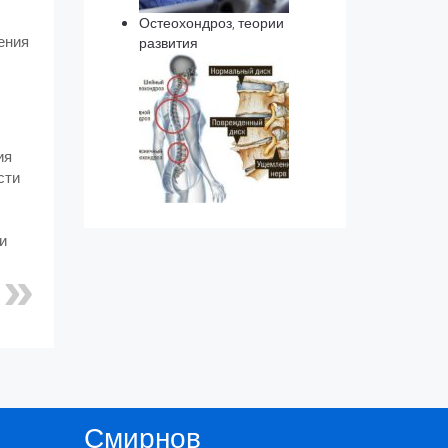
Остеохондроз, теории
ения
развития
ия
сти
и
Смирнов