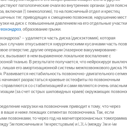
ествуют патологические очаги во внутренних органах (для пояс
 включая (!) гинекологию), то на поясничный отдел и крестец
ечных тяг, приводящих к смещению позвонков, нарушению мест
узки на диск с повышенным давлением на его отдельные участки
теохондроз
, образование грыжи.
хондроза? – удаляется часть диска (дискэктомия), которая
рых случаях откусывается хирургическими кусачками часть поз
овое отверстие, другие операции (лазерное вакуумирование-
иск, вызывают в нем выраженное локальное воспаление с
зной тканью. В результате получается, что нейрохирург выклю
, лишая его амортизационной системы межпозвонкового диска. Н
я. Развивается нестабильность позвоночно-двигательного сегме
нок начинают разрастаться краевые остеофиты по позвоночным
е справляются со стабилизацией и сами являются очень опасны
изации (за счет острых шиловидных краев) окружающих позвоно
деление нагрузки на позвоночник приводит к тому, что через
в ваше и ниже лежащих сегментах позвоночника. Так, если
ыми позвонками, то через год на магниторезонансных томограмма
ежду 5м поясничным и 1м крестцовым) и L3L4 (между 3м и 4м