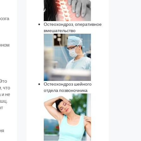
озга
Остеохондроз, оперативное
вмешательство
нном
 Это
Остеохондроз шейного
, что
отдела позвоночника
 и не
ышц.
ют
ия