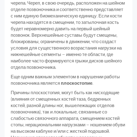
черепа. Череп, в свою очередь, расположен на шейном
отделе позвоночника и соответственно представляет
с ним единую биомеханическую единицу. Если кости
черепа находятся в смещении, то затылочная кость
будет неравномерно давить на первый шейный
позвонок. Верхнешейные суставы будут смещены,
блокированы, ограничены в движении, что создаст
условия для существенного возрастания нагрузки на
нижнешейные сегменты – именно те области, где
наиболее часто формируются грыжи дисков шейного
отдела позвоночника.
Еще одним важным элементом в нарушении работы
позвоночника является
плоскостопие
.
Причины плоскостопия, могут быть как нисходящие
(влияния от смещенных костей таза, бедренных
костей, разной длины ног, вышележащих отделов
позвоночника), так и локальные, связанные со
слабостью связочного аппарата, смещением костей
стопы, нерациональнми нагрузками – ношением обуви
на высоком каблуке и/или с жесткой подошвой.