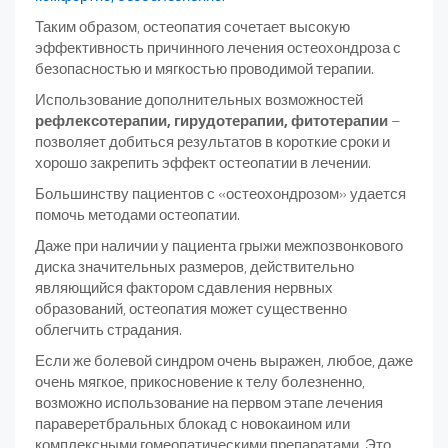
Таким образом, остеопатия сочетает высокую
эффективность причинного лечения остеохондроза с
безопасностью и мягкостью проводимой терапии.
Использование дополнительных возможностей
рефлексотерапии, гирудотерапии, фитотерапии
–
позволяет добиться результатов в короткие сроки и
хорошо закрепить эффект остеопатии в лечении.
Большинству пациентов с «остеохондрозом» удается
помочь методами остеопатии.
Даже при наличии у пациента грыжи межпозвонкового
диска значительных размеров, действительно
являющийся фактором сдавления нервных
образований, остеопатия может существенно
облегчить страдания.
Если же болевой синдром очень выражен, любое, даже
очень мягкое, прикосновение к телу болезненно,
возможно использование на первом этапе лечения
параверетбральных блокад с новокаином или
комплексными гомеопатическими препаратами. Это