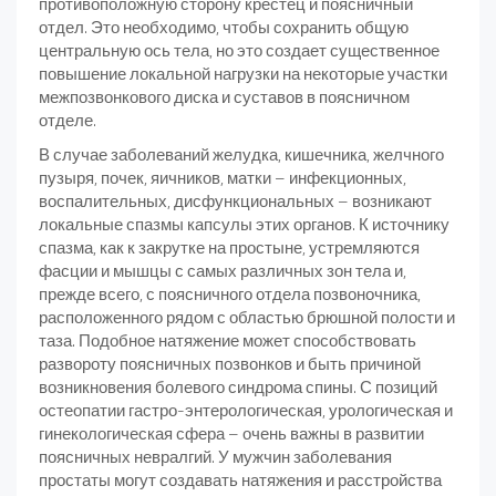
противоположную сторону крестец и поясничный
отдел. Это необходимо, чтобы сохранить общую
центральную ось тела, но это создает существенное
повышение локальной нагрузки на некоторые участки
межпозвонкового диска и суставов в поясничном
отделе.
В случае заболеваний желудка, кишечника, желчного
пузыря, почек, яичников, матки – инфекционных,
воспалительных, дисфункциональных – возникают
локальные спазмы капсулы этих органов. К источнику
спазма, как к закрутке на простыне, устремляются
фасции и мышцы с самых различных зон тела и,
прежде всего, с поясничного отдела позвоночника,
расположенного рядом с областью брюшной полости и
таза. Подобное натяжение может способствовать
развороту поясничных позвонков и быть причиной
возникновения болевого синдрома спины. С позиций
остеопатии гастро-энтерологическая, урологическая и
гинекологическая сфера – очень важны в развитии
поясничных невралгий. У мужчин заболевания
простаты могут создавать натяжения и расстройства