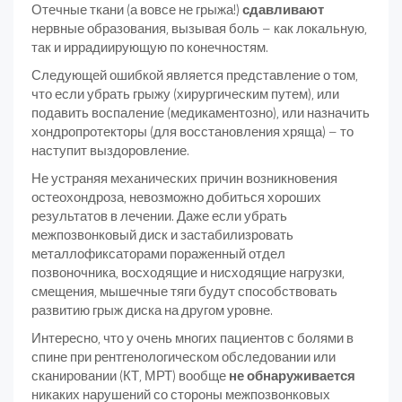
Отечные ткани (а вовсе не грыжа!)
сдавливают
нервные образования, вызывая боль – как локальную,
так и иррадиирующую по конечностям.
Следующей ошибкой является представление о том,
что если убрать грыжу (хирургическим путем), или
подавить воспаление (медикаментозно), или назначить
хондропротекторы (для восстановления хряща) – то
наступит выздоровление.
Не устраняя механических причин возникновения
остеохондроза, невозможно добиться хороших
результатов в лечении. Даже если убрать
межпозвонковый диск и застабилизровать
металлофиксаторами пораженный отдел
позвоночника, восходящие и нисходящие нагрузки,
смещения, мышечные тяги будут способствовать
развитию грыж диска на другом уровне.
Интересно, что у очень многих пациентов с болями в
спине при рентгенологическом обследовании или
сканировании (КТ, МРТ) вообще
не обнаруживается
никаких нарушений со стороны межпозвонковых