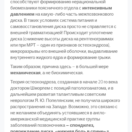
способствуют формированию нерациональной
биомеханики поясничного отдела с
интенсивным
давлением
на какую-либо часть межпозвонкового
диска. В таких условиях система питания и
самовосстановления диска просто не справляется с
внешней травматизацией! Происходит уплотнение
диска (снижение высоты диска на рентгенограммах
или при МРТ – один из признаков остеохондроза),
микроразрывы его внешней оболочки, выдавливание
внутреннего жидкого ядра и формирование грыжи.
Таким образом, причина здесь – в большей мере
механическая
, а не биохимическая.
Теория остеохондроза, созданная в начале 20 го века
доктором Шморлем с позиций патологоанатома, и в
дальнейшем развитая талантливым советским
неврологом Я. Ю. Попелянским, не получила широкого
распространения на Западе. Возможно, это связано с
не желанием объединять устоявшиеся в англо-
американской медицинской практике группы
заболеваний позвоночника
– спондилез,
повреждение диска, «нижняя боль в спине»
в