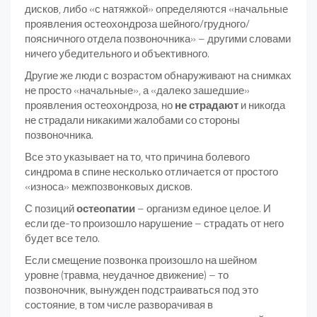
дисков, либо «с натяжкой» определяются «начальные
проявления остеохондроза шейного/грудного/
поясничного отдела позвоночника» – другими словами
ничего убедительного и объективного.
Другие же люди с возрастом обнаруживают на снимках
не просто «начальные», а «далеко зашедшие»
проявления остеохондроза, но
не страдают
и никогда
не страдали никакими жалобами со стороны
позвоночника.
Все это указывает на то, что причина болевого
синдрома в спине несколько отличается от простого
«износа» межпозвонковых дисков.
С позиций
остеопатии
– организм единое целое. И
если где-то произошло нарушение – страдать от него
будет все тело.
Если смещение позвонка произошло на шейном
уровне (травма, неудачное движение) – то
позвоночник, вынужден подстраиваться под это
состояние, в том числе разворачивая в