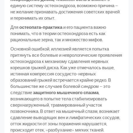
единую систему остеохондроза, возможно причина –
не желание признавать достижения советских врачей
и перенимать их опыт.
Для
остеопата-практика
и его пациента важно
понимать, что в теории остеохондроза есть как
рациональные зерна, так и множество мифов.
Основной ошибкой, иллюзией является попытка
притянуть все болевые и неврологические проявления
остеохондроза к механизму сдавления нервных
корешков грыжей диска. Как уже отмечалось выше,
истинная компрессия сосудисто-нервных
образований грыжей встречается крайне редко. В
большинстве же случаев болевой синдром – это
следствие
защитного мышечного спазма
,
возникающего в попытке тела стабилизировать
сверхнагруженный, травмированный участок
позвоночника. В ответ на мышечный спазм, возникает
сдавление выводящих вен и лимфатических сосудов,
отток жидкости от зоны поражения нарушается,
происходит отек, «разбухание» мягких тканей.