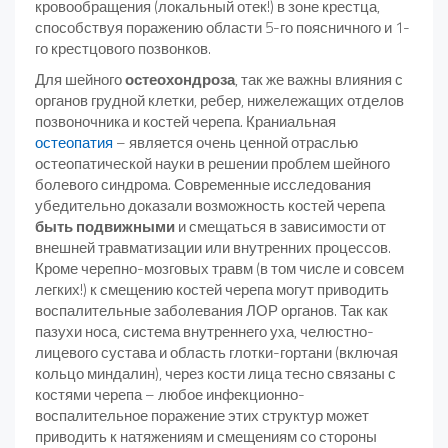
кровообращения (локальный отек!) в зоне крестца,
способствуя поражению области 5-го поясничного и 1-
го крестцового позвонков.
Для шейного
остеохондроза
, так же важны влияния с
органов грудной клетки, ребер, нижележащих отделов
позвоночника и костей черепа. Краниальная
остеопатия
– является очень ценной отраслью
остеопатической науки в решении проблем шейного
болевого синдрома. Современные исследования
убедительно доказали возможность костей черепа
быть подвижными
и смещаться в зависимости от
внешней травматизации или внутренних процессов.
Кроме черепно-мозговых травм (в том числе и совсем
легких!) к смещению костей черепа могут приводить
воспалительные заболевания ЛОР органов. Так как
пазухи носа, система внутреннего уха, челюстно-
лицевого сустава и область глотки-гортани (включая
кольцо миндалин), через кости лица тесно связаны с
костями черепа – любое инфекционно-
воспалительное поражение этих структур может
приводить к натяжениям и смещениям со стороны