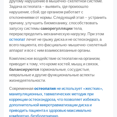
другому нарушению в мышечно-скелетной системе.
Задача остеопата – выявить, где произошло
нарушение, сбой, где организм работает с
отклонениями от нормы. Следующий этап – устранить
причину, улучшить биомеханику, способствовать
запуску системы
саморегулляции
тела,
перераспределить механическую нагрузку. При этом
остеопат
лечит не грыжу диска и не остеохондроз, а
всего пациента, его фасциально-мышечно-скелетный
аппарат и все с ним взаимосвязанные органы.
Комплексное воздействие остеопатии на организм,
приводит к тому, что кроме костей, мышц и связок,
балансируются
гормональные, сосудистые,
невральные и другие функциональные аспекты
жизнедеятельности.
Современная
остеопатия
не использует «жестких»,
манипуляционных, тавматических методик при
коррекции остеохондроза, что позволяет избежать
дополнительной микротравматизации диска и
приводить пациента к здоровью максимально
комфортно, безболезненно.