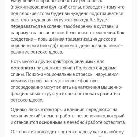
Нарушение опороспособности и рессорных
(пружинирования) функций стопы, приведет к тому что,
под плоские стопы будет вынуждено подстраиваться
все тело, а ударная нагрузка при ходьбе, будет
передаваться на колени, тазобедренные суставы и
напрямую на позвоночник безо всякого смягчения. Как
следствие – повышенная травматизация дисков в
поясничном и (иногда) шейном отделе позвоночника –
развитие остеохондроза.
Есть много и других факторов, значимых для
остеопата
при анализе причин болевого синдрома
спины. Психо-эмоциональные стрессы, нарушения
химизма крови, наследственные факторы,
опосредованно могут влиять на натяжения мышечно-
фасциальных структур и способствовать развитию
остеохондроза.
Однако, любые факторы и влияния, передаются на
механический элемент работы позвоночника, который
и становится
основным
в лечебной работе остеопата.
Остеопатия подходит к остеохондрозу как и к любому