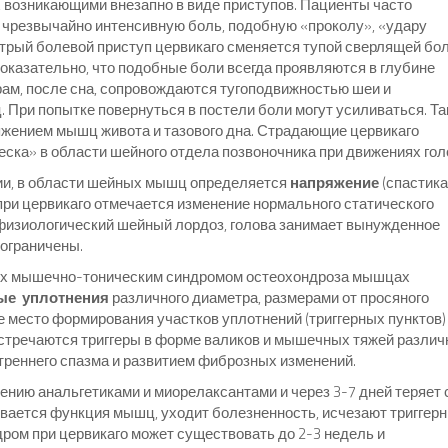
 возникающими внезапно в виде приступов. Пациенты часто
, чрезвычайно интенсивную боль, подобную «проколу», «удару
стрый болевой приступ цервикаго сменяется тупой сверлящей бо
Показательно, что подобные боли всегда проявляются в глубине
рам, после сна, сопровождаются тугоподвижностью шеи и
ри попытке повернуться в постели боли могут усиливаться. Та
яжением мышц живота и тазового дна. Страдающие цервикаго
ка» в области шейного отдела позвоночника при движениях гол
ии, в области шейных мышц определяется
напряжение
(спастика
при цервикаго отмечается изменение нормального статического
физиологический шейный лордоз, голова занимает вынужденное
 ограничены.
ых мышечно-тоническим синдромом остеохондроза мышцах
ые уплотнения
различного диаметра, размерами от просяного
 место формирования участков уплотнений (триггерных пунктов)
стречаются триггеры в форме валиков и мышечных тяжей различ
треннего спазма и развитием фиброзных изменений.
ению анальгетиками и миорелаксантами и через 3-7 дней теряет
вается функция мышц, уходит болезненность, исчезают триггер
ром при цервикаго может существовать до 2-3 недель и