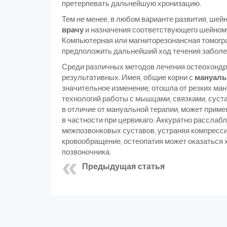
претерпевать дальнейшую хронизацию.
Тем не менее, в любом варианте развития, шей
врачу
и назначения соответствующего шейном
Компьютерная или магниторезонансная томогра
предположить дальнейший ход течения заболе
Среди различных методов лечения остеохондр
результативных. Имея, общие корни с
мануаль
значительное изменение, отошла от резких м
технологий работы с мышцами, связками, суста
в отличие от мануальной терапии, может прим
в частности при цервикаго. Аккуратно рассла
межпозвонковых суставов, устраняя компресс
кровообращение, остеопатия может оказаться
позвоночника.
Предыдущая статья