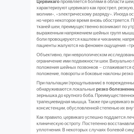
Цервикаго
проявляется болями в области шеи,
характеризуют цервикаго как прострел, резкую
молнии», «электрическому разряду». Иногда о
но через некоторое время вновь обостряется. 
тканей шеи, преимущественно возникают по ут
выраженным напряжением шейных групп мышц. П
боли провоцируются кашлем и чиханием, напр
пациенты жалуются на феномен ощущения «трес
Объективно, при неврологическом исследован
ограничение ими подвижности шеи. Визуально 
положения шейных позвонков – сглаживается 
положение, повороты и боковые наклоны резко
При пальпации (прощупывании) в поврежденн
обнаруживаются локальные
резко болезненн
зернышка до крупного боба. Преимущественное
трапециевидная мышца. Также при цервикаго в
консистенции, обусловленной степенью их вну
Как правило, цервикаго успешно поддается леч
клиническую остроту. Постепенно восстанавли
уплотнения. В некоторых случаях болевой синд