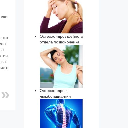
ики.
Остеохондроз шейного
соко
отдела позвоночника
ела
ных
атия,
оза,
ие с
Остеохондроз:
люмбоишиалгия