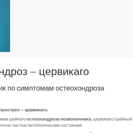
ндроз – цервикаго
ик по симптомам остеохондроза
рострел – цервикаго.
омов шейного
остеохондроза позвоночника
, цервикаго (шейный
аточно частые патологические состояния.