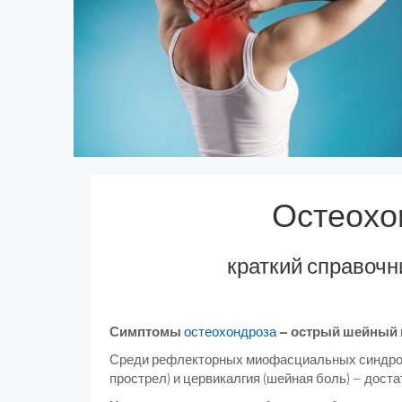
Остеохо
краткий справочн
Симптомы
остеохондроза
– острый шейный п
Среди рефлекторных миофасциальных синдр
прострел) и цервикалгия (шейная боль) – дост