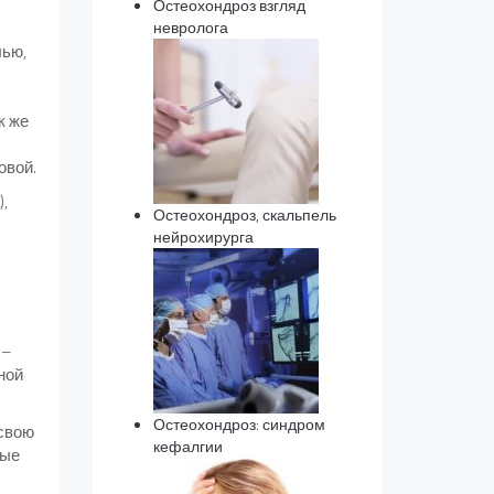
Остеохондроз взгляд
невролога
лью,
к же
овой.
),
Остеохондроз, скальпель
нейрохирурга
 –
ной
Остеохондроз: синдром
 свою
кефалгии
ные