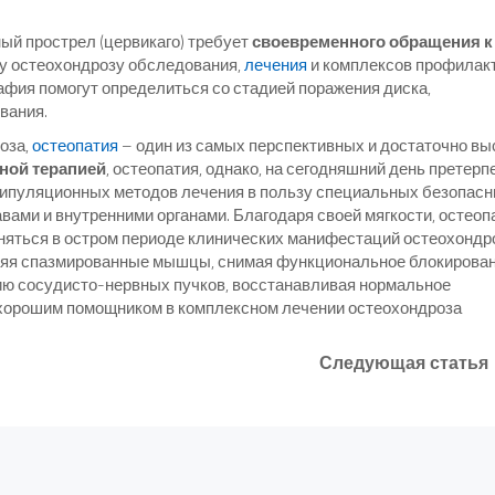
ный прострел (цервикаго) требует
своевременного обращения к
у остеохондрозу обследования,
лечения
и комплексов профилакт
фия помогут определиться со стадией поражения диска,
вания.
оза,
остеопатия
– один из самых перспективных и достаточно вы
ной терапией
, остеопатия, однако, на сегодняшний день претерп
анипуляционных методов лечения в пользу специальных безопас
вами и внутренними органами. Благодаря своей мягкости, остеоп
еняться в остром периоде клинических манифестаций остеохондр
бляя спазмированные мышцы, снимая функциональное блокирован
ию сосудисто-нервных пучков, восстанавливая нормальное
 хорошим помощником в комплексном лечении остеохондроза
Следующая статья