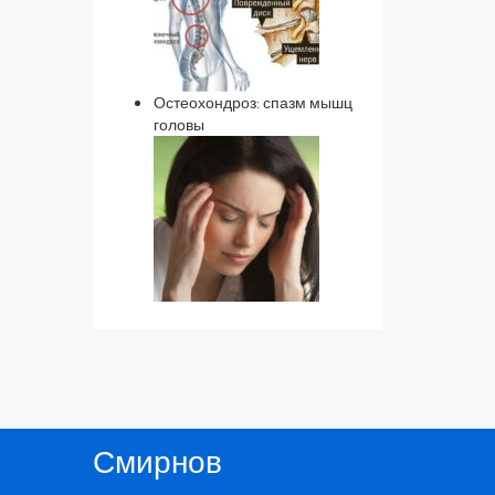
Остеохондроз: спазм мышц
головы
Смирнов