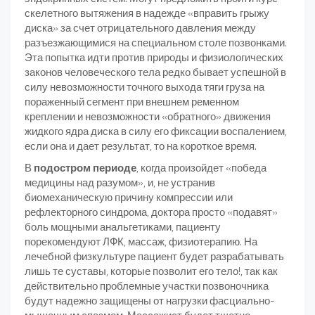
скелетного вытяжения в надежде «вправить грыжу
диска» за счет отрицательного давления между
разъезжающимися на специальном столе позвонками.
Эта попытка идти против природы и физиологических
законов человеческого тела редко бывает успешной в
силу невозможности точного выхода тяги груза на
пораженный сегмент при внешнем ременном
креплении и невозможности «обратного» движения
жидкого ядра диска в силу его фиксации воспалением,
если она и дает результат, то на короткое время.
В
подостром периоде
, когда произойдет «победа
медицины над разумом», и, не устранив
биомеханическую причину компрессии или
рефлекторного синдрома, доктора просто «подавят»
боль мощными анальгетиками, пациенту
порекомендуют ЛФК, массаж, физиотерапию. На
лечебной физкультуре пациент будет разрабатывать
лишь те суставы, которые позволит его тело!, так как
действительно проблемные участки позвоночника
будут надежно защищены от нагрузки фасциально-