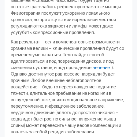
мышечным спазмом. Массажист будет тщетно
пытаться расслабить рефлекторно зажатые мышцы.
Физиотерапия послужит ускорению локального
кровотока, но при отсутствии нормальной местной
регуляции оттока жидкости и лимфы может даже
усугубить компрессионные проявления.
Как результат – если компенсаторные возможности
организма велики – клинические проявления будут со
временем уменьшаться. Тело найдет способ
адаптироваться и под повреждения дисков, и под
смещения суставов, и под проводимое
лечение
:).
Однако, достигнутое равновесие навряд ли будет
прочным. Любое внешнее неблагоприятное
воздействие – будь то переохлаждение, поднятие
тяжести, длительное пребывание на ногах или в
вынужденной позе, психоэмоциональное напряжение,
переутомление, инфекционное заболевание,
неудачное движение (вплоть до простого чихания –
когда идет быстрое, но сильное напряжение мышц
спины) может перевесить чашу весов компенсации и
повлечь за собой рецидив заболевания.