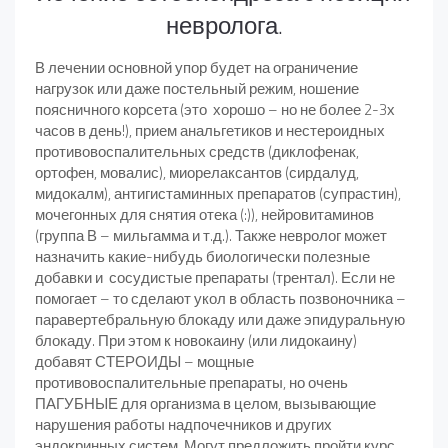
невролога.
В лечении основной упор будет на ограничение
нагрузок или даже постельный режим, ношение
поясничного корсета (это хорошо – но не более 2-3х
часов в день!), прием анальгетиков и нестероидных
противовоспалительных средств (диклофенак,
ортофен, мовалис), миорелаксантов (сирдалуд,
мидокалм), антигистаминных препаратов (супрастин),
мочегонных для снятия отека (:)), нейровитаминов
(группа В – мильгамма и т.д.). Также невролог может
назначить какие-нибудь биологически полезные
добавки и сосудистые препараты (трентал). Если не
помогает – то сделают укол в область позвоночника –
паравертебральную блокаду или даже эпидуральную
блокаду. При этом к новокаину (или лидокаину)
добавят СТЕРОИДЫ – мощные
противовоспалительные препараты, но очень
ПАГУБНЫЕ для организма в целом, вызывающие
нарушения работы надпочечников и других
эндокринных систем. Могут предложить пройти курс