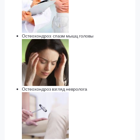
Остеохондроз: спазм мышц головы
Остеохондроз взгляд невролога