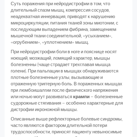
Суть поражения при нейродистрофии в том, что
длительный спазм мышц, компрессия сосудов,
неадекватная иннервация, приводят к нарушению
микроциркуляции, питания тканей зоны миотонии, с
последующим выпадением фибрина, замещением
мышечной ткани соединительной, «усыханием»,
«огрубением», «уплотнением» мышц.
При нейродистрофии боли в ноге и пояснице носят
ноющий, мозжащий, ломящий характер, мышцы
болезненны (чаще страдает трехглавая мышца
голени). При пальпации в мышцах обнаруживаются
плотные болезненные узлы, вызывающие и
отраженную триггерную боль. В пораженных мышцах
при люмбоишалгии после физического напряжения
или ночью могут развиваться
крампи
– болезненные
судорожные стягивания – особенно характерные для
дистрофии икроножной мышцы.
Описанные выше рефлекторные болевые синдромы,
часто являются фактором длительной потери
трудоспособности, приносят пациенту невыносимые