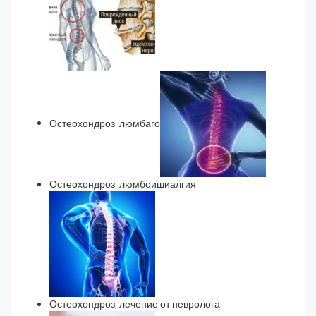
Остеохондроз: люмбаго
Остеохондроз: люмбоишиалгия
Остеохондроз, лечение от невролога