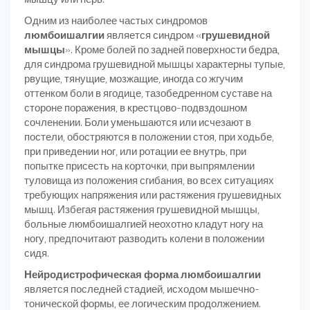
Одним из наиболее частых синдромов
люмбоишалгии
является синдром «
грушевидной
мышцы
». Кроме болей по задней поверхности бедра,
для синдрома грушевидной мышцы характерны тупые,
рвущие, тянущие, мозжащие, иногда со жгучим
оттенком боли в ягодице, тазобедренном суставе на
стороне поражения, в крестцово-подвздошном
сочленении. Боли уменьшаются или ис­чезают в
постели, обостряются в положении стоя, при ходьбе,
при приведении ног, или ротации ее внутрь, при
попытке присесть на корточки, при выпрямле­нии
туловища из положения сгибания, во всех ситуациях
требующих напряжения или растяжения грушевидных
мышц. Избегая растяжения грушевидной мышцы,
больные люмбоишалгией неохотно кла­дут ногу на
ногу, предпочитают разводить колени в положении
сидя.
Нейродистрофическая форма люмбоишалгии
является последней стадией, исходом мышечно-
тонической формы, ее логическим продолжением.