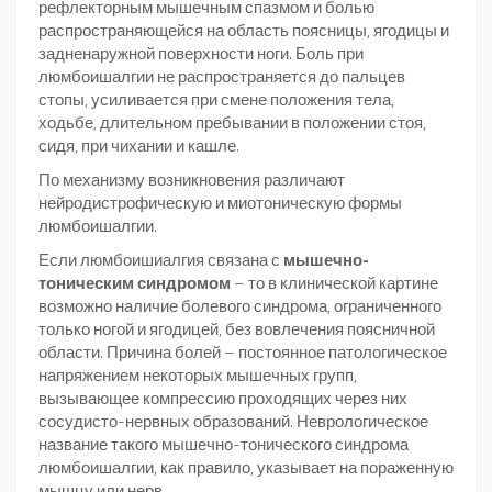
рефлекторным мышечным спазмом и болью
распространяющейся на область поясницы, ягодицы и
задненаружной поверхности ноги. Боль при
люмбоишалгии не распространяется до пальцев
стопы, усиливается при смене положения тела,
ходьбе, длительном пребывании в положении стоя,
сидя, при чихании и кашле.
По механизму возникновения различают
нейродистрофическую и миотоническую формы
люмбоишалгии.
Если люмбоишиалгия связана с
мышечно-
тоническим синдромом
– то в клинической картине
возможно наличие болевого синдрома, ограниченного
только ногой и ягодицей, без вовлечения поясничной
области. Причина болей – постоянное патологическое
напряжением некоторых мышечных групп,
вызывающее компрессию проходящих через них
сосудисто-нервных образований. Неврологическое
название такого мышечно-тонического синдрома
люмбоишалгии, как правило, указывает на пораженную
мышцу или нерв.