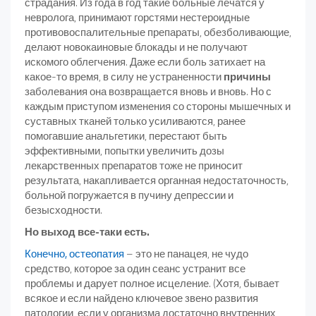
страдания. Из года в год такие больные лечатся у
невролога, принимают горстями нестероидные
противовоспалительные препараты, обезболивающие,
делают новокаиновые блокады и не получают
искомого облегчения. Даже если боль затихает на
какое-то время, в силу не устраненности
причины
заболевания она возвращается вновь и вновь. Но с
каждым приступом изменения со стороны мышечных и
суставных тканей только усиливаются, ранее
помогавшие анальгетики, перестают быть
эффективными, попытки увеличить дозы
лекарственных препаратов тоже не приносит
результата, накапливается органная недостаточность,
больной погружается в пучину депрессии и
безысходности.
Но выход все-таки есть.
Конечно,
остеопатия
– это не панацея, не чудо
средство, которое за один сеанс устранит все
проблемы и дарует полное исцеление. (Хотя, бывает
всякое и если найдено ключевое звено развития
патологии, если у организма достаточно внутренних